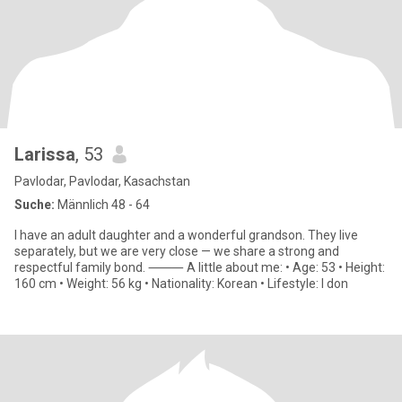
Larissa
, 53
Pavlodar, Pavlodar, Kasachstan
Suche:
Männlich 48 - 64
I have an adult daughter and a wonderful grandson. They live
separately, but we are very close — we share a strong and
respectful family bond. ⸻ A little about me: • Age: 53 • Height:
160 cm • Weight: 56 kg • Nationality: Korean • Lifestyle: I don