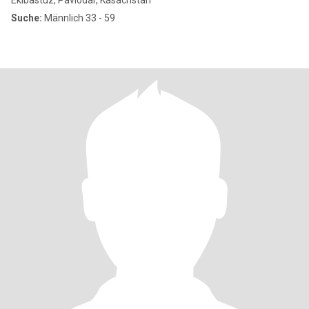
Ekibastuz, Pavlodar, Kasachstan
Suche:
Männlich 33 - 59