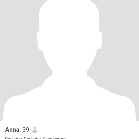
Anna
, 39