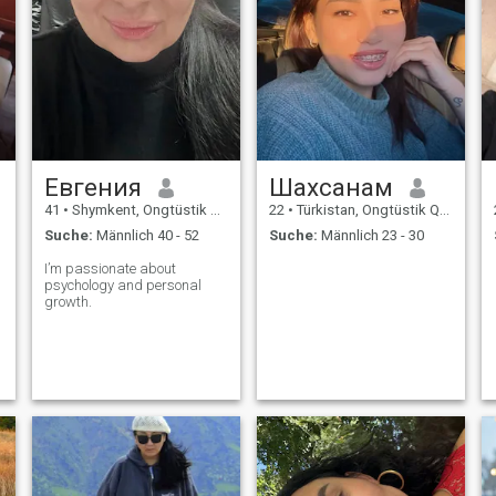
Евгения
Шахсанам
41
•
Shymkent, Ongtüstik Qazaqstan, Kasachstan
22
•
Türkistan, Ongtüstik Qazaqstan, Kasachstan
Suche:
Männlich 40 - 52
Suche:
Männlich 23 - 30
I’m passionate about
psychology and personal
growth.
m