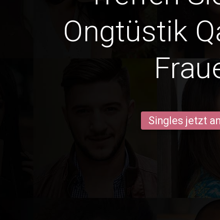
Ongtüstik 
Frau
Singles jetzt 