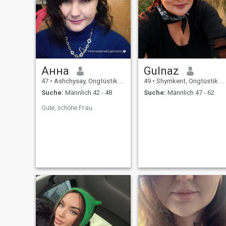
heiraten. Ich will nicht
stundenlang herumsitzen
und plaudern. Ich habe kein
Geld für Freeloader.
Außerdem musst du nach
Kasachstan kommen, um
unsere Ehe offiziell zu
registrieren und dann mich
und meinen Sohn
Анна
Gulnaz
mitzunehmen.
47
•
Ashchysay, Ongtüstik Qazaqstan, Kasachstan
49
•
Shymkent, Ongtüstik Qazaqstan, Kasachstan
Suche:
Männlich 42 - 48
Suche:
Männlich 47 - 62
Gute, schöne Frau.