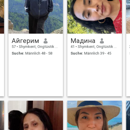
Айгерим
Мадина
57
•
Shymkent, Ongtüstik Qazaqstan, Kasachstan
41
•
Shymkent, Ongtüstik Qazaqstan, Kasachstan
Suche:
Männlich 48 - 58
Suche:
Männlich 39 - 45