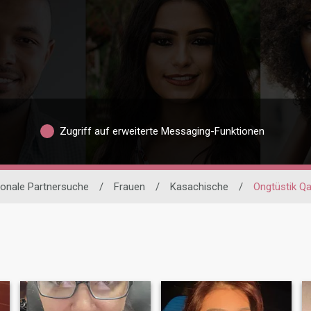
Zugriff auf erweiterte Messaging-Funktionen
ionale Partnersuche
/
Frauen
/
Kasachische
/
Ongtüstik Q