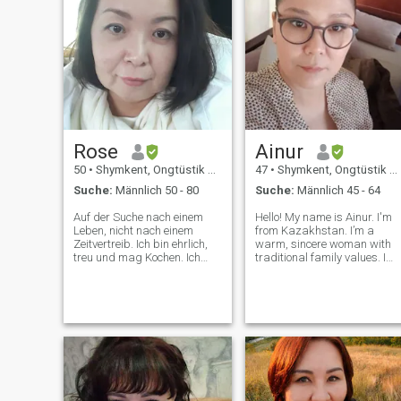
Rose
Ainur
50
•
Shymkent, Ongtüstik Qazaqstan, Kasachstan
47
•
Shymkent, Ongtüstik Qazaqstan, Kasachstan
Suche:
Männlich 50 - 80
Suche:
Männlich 45 - 64
Auf der Suche nach einem
Hello! My name is Ainur. I'm
Leben, nicht nach einem
from Kazakhstan. I’m a
Zeitvertreib. Ich bin ehrlich,
warm, sincere woman with
treu und mag Kochen. Ich
traditional family values. I
suche einen Ehemann, mit
believe in love, care, loyalty,
dem ich den Rest meines
and mutual support. I drea
Lebens in einer glücklichen,
of building a peaceful and
vollständigen Familie
happy life with a man who is
verbringen kann. Ich bin hier,
honest, kind, and ready for
um meinen zukünftigen
Mann zu finden und eine
Familie zu gründen. Ich bin
eine alleinerziehende Mutter,
und ich meine es ernst, zu