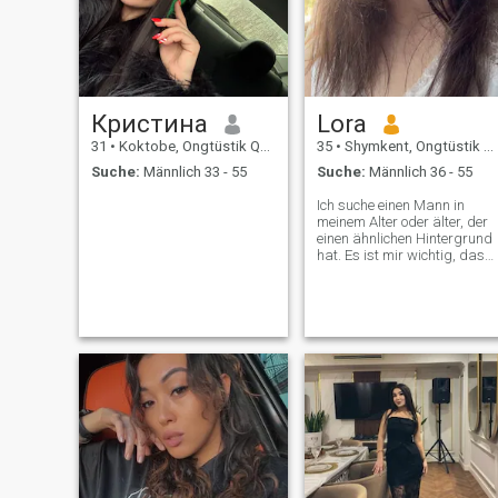
Кристина
Lora
31
•
Koktobe, Ongtüstik Qazaqstan, Kasachstan
35
•
Shymkent, Ongtüstik Qazaqstan, Kasachstan
Suche:
Männlich 33 - 55
Suche:
Männlich 36 - 55
Ich suche einen Mann in
meinem Alter oder älter, der
einen ähnlichen Hintergrund
hat. Es ist mir wichtig, dass
er versteht, was Ehe, Familie
und die Verantwortung für
die Kindererziehung wirklich
bedeuten. Ich bitte die
jüngeren Männer, mich nicht
zu kontaktieren. A few things
before you message me: Ja,
ich komme aus einem
muslimischen Hintergrund,
aber ich bin kein
praktizierender Muslim. Ich
respektiere jeden Glauben
und erwarte den gleichen
Respekt im Gegenzug. Bitte