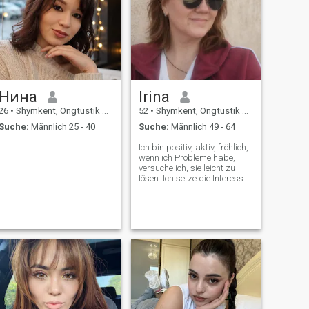
Нина
Irina
26
•
Shymkent, Ongtüstik Qazaqstan, Kasachstan
52
•
Shymkent, Ongtüstik Qazaqstan, Kasachstan
Suche:
Männlich 25 - 40
Suche:
Männlich 49 - 64
Ich bin positiv, aktiv, fröhlich,
wenn ich Probleme habe,
versuche ich, sie leicht zu
lösen. Ich setze die Interessen
meiner Familie an die erste
Stelle, ich liebe die Natur,
Reisen, Tiere. Wenn meine
andere Hälfte minderjährige
Kinder hat, ist das kein
Problem. Die Familie ist ein
Glück, für das es sich zu
leben lohnt!