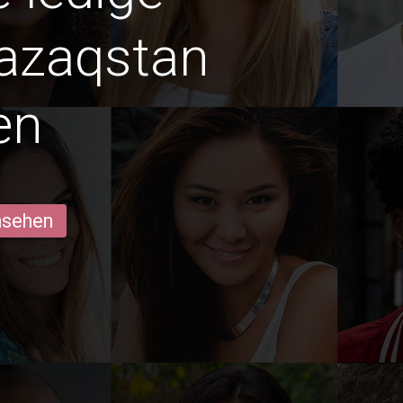
Qazaqstan
en
ansehen