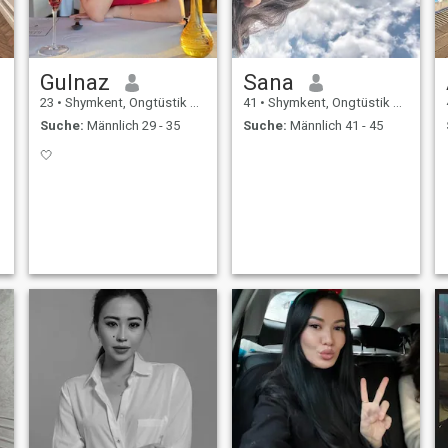
Gulnaz
Sana
23
•
Shymkent, Ongtüstik Qazaqstan, Kasachstan
41
•
Shymkent, Ongtüstik Qazaqstan, Kasachstan
Suche:
Männlich 29 - 35
Suche:
Männlich 41 - 45
🤍
n