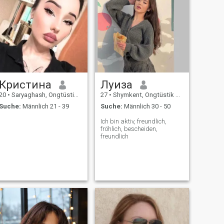
Кристина
Луиза
20
•
Saryaghash, Ongtüstik Qazaqstan, Kasachstan
27
•
Shymkent, Ongtüstik Qazaqstan, Kasachstan
Suche:
Männlich 21 - 39
Suche:
Männlich 30 - 50
Ich bin aktiv, freundlich,
fröhlich, bescheiden,
freundlich