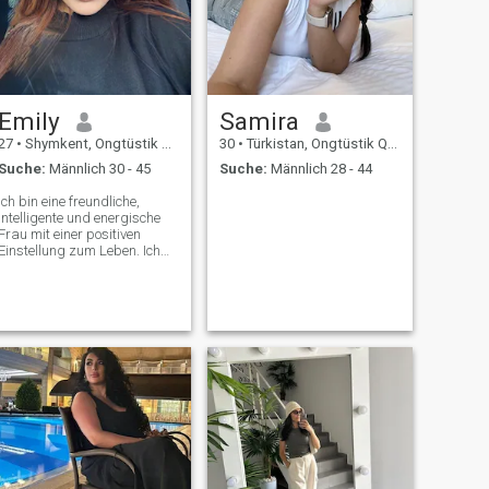
Emily
Samira
27
•
Shymkent, Ongtüstik Qazaqstan, Kasachstan
30
•
Türkistan, Ongtüstik Qazaqstan, Kasachstan
Suche:
Männlich 30 - 45
Suche:
Männlich 28 - 44
Ich bin eine freundliche,
intelligente und energische
Frau mit einer positiven
Einstellung zum Leben. Ich
schätze Ehrlichkeit,
Aufrichtigkeit und Mitgefühl.
Ich bin fröhlich, sehr aktiv,
und ich kann mir mein Leben
ohne Bewegung und Sport
nicht vorstellen. Ich liebe
Reisen, Schwimmen und
Reiten. Lange Spaziergänge
am Meer in der frischen Luft
geben mir Frieden und innere
Harmonie. Yoga und Pilates
sind ein wichtiger Teil meines
Lebensstils.