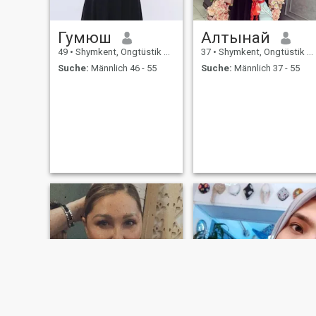
Гумюш
Алтынай
49
•
Shymkent, Ongtüstik Qazaqstan, Kasachstan
37
•
Shymkent, Ongtüstik Qazaqstan, Kasachstan
Suche:
Männlich 46 - 55
Suche:
Männlich 37 - 55