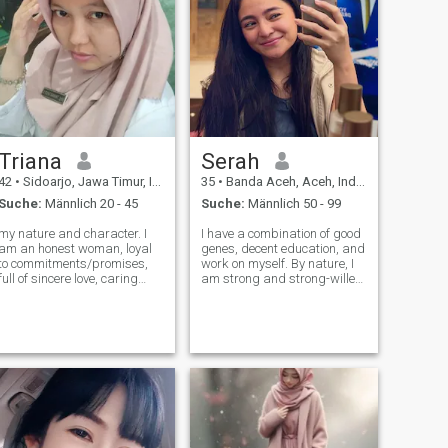
Triana
Serah
42
•
Sidoarjo, Jawa Timur, Indonesien
35
•
Banda Aceh, Aceh, Indonesien
Suche:
Männlich 20 - 45
Suche:
Männlich 50 - 99
my nature and character. I
I have a combination of good
am an honest woman, loyal
genes, decent education, and
to commitments/promises,
work on myself. By nature, I
full of sincere love, caring
am strong and strong-willed,
and affectionate to her
but next to my beloved man I
partner, have high integrity,
am the most gentle, caring
discipline with time, hard
and passionate woman. I
worker, independent, have a
love to live and make life
view to the future, firm on
sweet and beautiful.
decisi