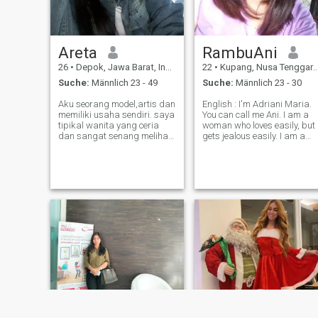
Areta
RambuAni
26
•
Depok, Jawa Barat, Indonesien
22
•
Kupang, Nusa Tenggara Timur, Indonesien
Suche:
Männlich 23 - 49
Suche:
Männlich 23 - 30
Aku seorang model,artis dan
English : I'm Adriani Maria.
memiliki usaha sendiri. saya
You can call me Ani. I am a
tipikal wanita yang ceria
woman who loves easily, but
dan sangat senang melihat
gets jealous easily. I am a
orang terdekat saya
funny girl, easy to make
terseyum. saya seorang
people feel comforted when
gadis biasa,penyanyang
they feel lonely. I am a very
terhadap anak kecil dan
loyal woman when I have a
hewan,saya bukan tipe
partner. Indonesia :
wanita gila harta,saya
wanita