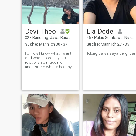
Devi Theo
Lia Dede
32
•
Bandung, Jawa Barat, Indonesien
26
•
Pulau Sumbawa, Nusa Tenggara Timur, Indonesien
Suche:
Männlich 30 - 37
Suche:
Männlich 27 - 35
For now I know what I want
Tolong bawa saya pergi dar
and what I need, my last
sini!!
relationship made me
understand what a healthy
relationship means :) I really
value honesty, I'm a pretty
spiritual woman, and hold
values as a Christian... I love
cooking, traveling and work
out li