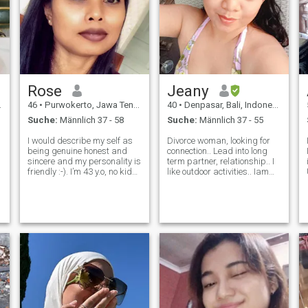
Rose
Jeany
46
•
Purwokerto, Jawa Tengah, Indonesien
40
•
Denpasar, Bali, Indonesien
Suche:
Männlich 37 - 58
Suche:
Männlich 37 - 55
I would describe my self as
Divorce woman, looking for
being genuine honest and
connection.. Lead into long
sincere and my personality is
term partner, relationship.. I
friendly :-). I’m 43 y.o, no kid
like outdoor activities.. Iam
yet as I’m single never been
an ICU nurse at hospital..
married. I got tanned skin
Love traveling, if you can
and I am blessed. I treated
afford take me to new places
others as I would like to be
or country, it would be great
treated. I’m lookin
😁😁, I love new e