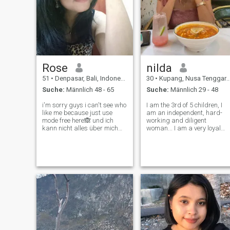
Rose
nilda
51
•
Denpasar, Bali, Indonesien
30
•
Kupang, Nusa Tenggara Timur, Indonesien
Suche:
Männlich 48 - 65
Suche:
Männlich 29 - 48
i'm sorry guys i can't see who
I am the 3rd of 5 children, I
like me because just use
am an independent, hard-
mode free here🙈 und ich
working and diligent
kann nicht alles über mich
woman... I am a very loyal
hier setzen, weil viele
woman when in a
Betrüger in dieser Welt.
relationship, and I am very
Schicken Sie mir eine
caring and loving towards
Nachricht, wenn Sie mehr
my partner. The thing I hate
wissen wollen. Aber wenn
most in a relationship is
dein Profil kein Bild von dir
betrayal and lies.
oder schlechten Typen
enthält und du nur
schmutzig reden willst, bitte
schicke mir keine
Nachrichten ✌️. Danke fürs
Ansehen meines Profils 🙏