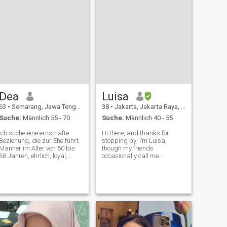
Dea
Luisa
63
•
Semarang, Jawa Tengah, Indonesien
38
•
Jakarta, Jakarta Raya, Indonesien
Suche:
Männlich 55 - 70
Suche:
Männlich 40 - 55
Ich suche eine ernsthafte
Hi there, and thanks for
Beziehung, die zur Ehe führt.
stopping by! I’m Luisa,
Männer im Alter von 50 bis
though my friends
68 Jahren, ehrlich, loyal,
occasionally call me
verantwortungsvoll, gut
“gorgeous.” I don’t argue with
etabliert, freundlich, nicht
them. 😉 Born and raised in
unhöflich gegenüber Frauen,
Indonesia, I love my country
fürsorglich Alleinstehender
deeply. I also spent nine
oder Witwer mit Kindern
formative years living and
spielt keine Rolle.
studying in Japan, w