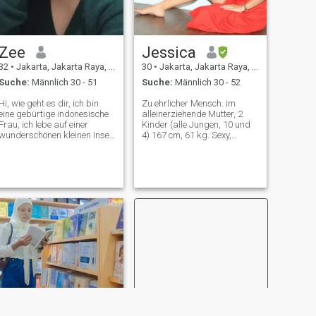
Zee
Jessica
32
•
Jakarta, Jakarta Raya, Indonesien
30
•
Jakarta, Jakarta Raya, Indonesien
Suche:
Männlich 30 - 51
Suche:
Männlich 30 - 52
Hi, wie geht es dir, ich bin
Zu ehrlicher Mensch. im
eine gebürtige indonesische
alleinerziehende Mutter, 2
Frau, ich lebe auf einer
Kinder (alle Jungen, 10 und
wunderschönen kleinen Insel
4) 167 cm, 61 kg. Sexy,
namens Bangka Belitung,
haben Sie einen guten Sinn
ich bin alleinerziehende
für Humor, materialistisch!
Mutter, ich habe 3 Kinder, ich
Komm schon... Das ist 2024.
habe sie alle von Cesarean
ich bin für meine Kinder und
zur Welt gebracht und bin
Mom verantwortlich.
sterilisiert worden. Wenn du
Verschwenden Sie nicht
keine Kinder zusammen
meine Zeit. ich bin kein
haben willst, ist es sicher,
Teenager mehr. Wenn du
aber wenn du Kinder
denkst, dass das ein
zusammen haben willst,
Goldgräber ist, ignoriere 😅
lass uns es mit
😁
Reagenzgläsern versuchen,
ich habe eine gute
Persönlichkeit, liebevoll und
loyal, koche gerne, wie
schöne Dinge, romantisch
und humorvoll, Ich erwarte