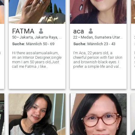
FATMA
aca
50
•
Jakarta, Jakarta Raya, Indonesien
22
•
Medan, Sumatera Utara, Indonesien
Suche:
Männlich 50 - 69
Suche:
Männlich 23 - 43
i
Hi there assalamualaikum,
I’m Aca, 22 years old, a
im an Interior Designer,single
cheerful person with fair skin
mom I am 50 years old,Just
and brownish-black eyes. I
call me Fatma ,i like
prefer a simple life and value
park,coffee loyal and
privacy. I’m sensitive to
Honesty, I'm looking serious
changes in the behavior of
partner i like nice man,good
those around me, especially
attitude and high
when I feel ignored. I also
commitment one important
have a strong intuition and
thing man with loyalt