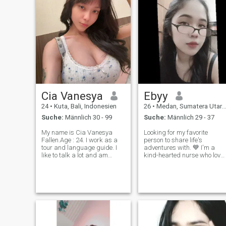
Cia Vanesya
Ebyy
24
•
Kuta, Bali, Indonesien
26
•
Medan, Sumatera Utara, Indonesien
Suche:
Männlich 30 - 99
Suche:
Männlich 29 - 37
My name is Cia Vanesya
Looking for my favorite
Fallen.Age : 24. I work as a
person to share life's
tour and language guide. I
adventures with. 💙 I'm a
like to talk a lot and am
kind-hearted nurse who love
curious. I like to flirt. I don't
coffee, sunsets, spontaneous
look at your age. and I'm just
trips, and great
looking for the good and
conversations. I believe
initiative that girls generally
respect, trust, and laughter
want. Negative is m
are the foundation of a
happy relationship.