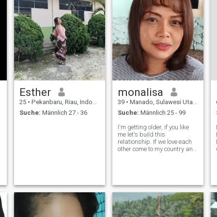
Esther
monalisa
25
•
Pekanbaru, Riau, Indonesien
39
•
Manado, Sulawesi Utara, Indonesien
Suche:
Männlich 27 - 36
Suche:
Männlich 25 - 99
I'm getting older, if you like
me let's build this
relationship. If we love each
s
other come to my country and
marry me. I will be with you
wherever you go.Take care of
you,Always by your side
when you are up or down.
and always support
you.serious me