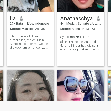
lia
Anathaschya
27
•
Batam, Riau, Indonesien
44
•
Medan, Sumatera Utara, Indonesien
Suche:
Männlich 28 - 35
Suche:
Männlich 43 - 53
Ich bin liebevoll, loyal,
Syalloom🙏❤️ Ich bin
fürsorglich, ehrlich. Mein
alleinerziehende Mutter, die
Konto ist echt. Ich verwende
4orang Kinder hat, die sehr
die App, um jemanden zu
unabhängig und sehr lieb zu
finden, mit dem ich für immer
mir sind (3 Jungen und 1
leben kann. Ich hoffe, ich
Mädchen). Ich bin eine
finde es hier. Leider kann ich
Witwe, die nicht reich ist und
keine Nachrichten lesen, also
ich mag zumindest Lügen
hier ist mein Telegramm
und Gewalt. Ich habe eine
@natsrg12 und frag mich,
Vergangenheit, die mich
ob du was wissen willst.
einmal sehr traumatisiert
macht. Ich habe zweimal
versagt, mit einem Mann zu
leben, der es ist ich wurde
von meinem ersten Mann
wegen häuslicher Gewalt
geschieden und mein Mann
betrog und ich trennte mich
mit dem zweiten. ich war
verletzt und misshandelt. ich