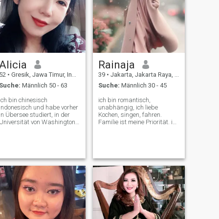
Alicia
Rainaja
52
•
Gresik, Jawa Timur, Indonesien
39
•
Jakarta, Jakarta Raya, Indonesien
Suche:
Männlich 50 - 63
Suche:
Männlich 30 - 45
Ich bin chinesisch
ich bin romantisch,
Indonesisch und habe vorher
unabhängig, ich liebe
in Übersee studiert, in der
Kochen, singen, fahren.
Universität von Washington,
Familie ist meine Priorität. ich
Seattlle usw. ich bin relativ
habe derzeit meine eigene
offen, vernünftig und sehr
Firma. ich suche einen
logisch. Also verlaufen
Partner, der mir ein
Betrüger. Ich bin Christ und
angenehmes Gefühl gibt und
habe eine Weile
ich selbst sein kann. ich
Lobpreisungen und
suchte nach einem Partner,
Anbetungen geleistet. Ich bin
dessen Schultern ich mir
ein guter Zuhörer, Motivator
leihen konnte, da mein Haus
und meine beste Kritik. ich
sich zurücklehnte, als ich
bin jugendlich aussehende,
müde war und Wutanfall
hilfsbereite, rücksichtsvolle,
hatte 😆. ich hoffe, er kann
liebevolle, artikulierte,
mich beruhigen, wenn ich in
spontane und positiv
dieser Situation bin. ich