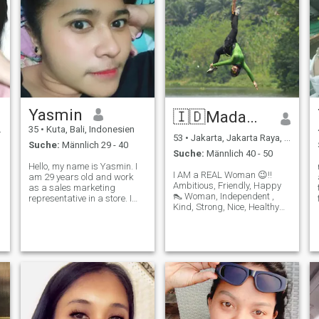
Yasmin
🇮🇩Madam Millionaire❤️
35
•
Kuta, Bali, Indonesien
53
•
Jakarta, Jakarta Raya, Indonesien
Suche:
Männlich 29 - 40
Suche:
Männlich 40 - 50
Hello, my name is Yasmin. I
I AM a REAL Woman 😉‼️
am 29 years old and work
Ambitious, Friendly, Happy
as a sales marketing
👠 Woman, Independent ,
representative in a store. I
Kind, Strong, Nice, Healthy
am a caring, motherly,
and Beautiful 😻 After READ
humorous, and family-
my profile and many of you
oriented woman who believes
will sent me direct messages
in love built on kindness,
and said 'I'm Poor', I'mnot
faith, and loyalty. I enjoy
Rich or I have No Money!!! Yes
traveling, am a sing
Tha