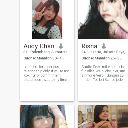
Audy Chan
Risna
31
•
Palembang, Sumatera Selatan, Indonesien
24
•
Jakarta, Jakarta Raya, Indonesien
Suche:
Männlich 30 - 45
Suche:
Männlich 25 - 35
I am here for a serious
Sanfte Seele mit einer Liebe
relationship only. If you’re not
für alles Weibliche, hier, um
looking for commitment,
sinnvolle Verbindungen zu
please don’t waste my time.
finden. Tee bei Kaffee jeden
I’m a divorced woman with
Tag, ein Fan von gemütlichen
one child. I value respect,
Abenden, Blumen und
honesty, and emotional
herzlichen Gesprächen. Ich
maturity. I’m done with
suche jemanden, der die
games, mixed signals, and
sanftere Seite des Lebens
empty promi
schätzt und die kleinen
Freuden teilt.