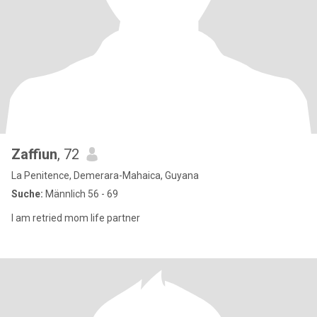
Zaffiun
, 72
La Penitence, Demerara-Mahaica, Guyana
Suche:
Männlich 56 - 69
I am retried mom life partner