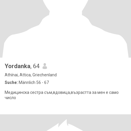
Yordanka
, 64
Athínai, Attica, Griechenland
Suche:
Männlich 56 - 67
Медицинска сестра съм,вдовица,възрастта за мен е само
число