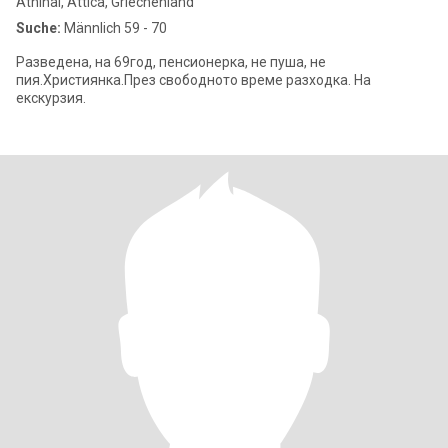
Athínai, Attica, Griechenland
Suche:
Männlich 59 - 70
Разведена, на 69год, пенсионерка, не пуша, не
пия.Християнка.През свободното време разходка. На
екскурзия.