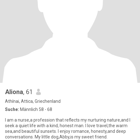
Aliona
, 61
Athínai, Attica, Griechenland
Suche:
Männlich 58 - 68
I am a nurse,a profession that reflects my nurturing nature,and I
seek a quiet life with a kind, honest man. I love travel,the warm
sea,and beautiful sunsets. I enjoy romance, honesty,and deep
conversations. My little dog,Abby,is my sweet friend.