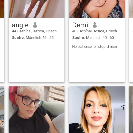
angie
Demi
44
•
Athínai, Attica, Griechenland
48
•
Athínai, Attica, Griechenland
Suche:
Männlich 45 - 55
Suche:
Männlich 40 - 60
No patience for stupid men