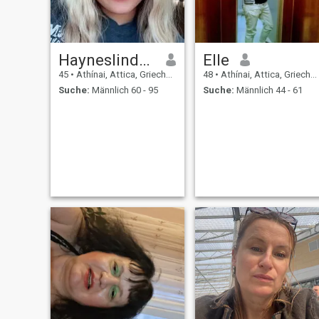
Hayneslindadarlene
Elle
45
•
Athínai, Attica, Griechenland
48
•
Athínai, Attica, Griechenland
Suche:
Männlich 60 - 95
Suche:
Männlich 44 - 61