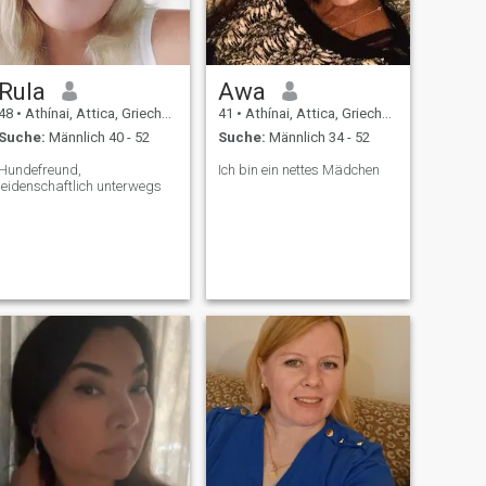
Rula
Awa
48
•
Athínai, Attica, Griechenland
41
•
Athínai, Attica, Griechenland
Suche:
Männlich 40 - 52
Suche:
Männlich 34 - 52
Hundefreund,
Ich bin ein nettes Mädchen
leidenschaftlich unterwegs