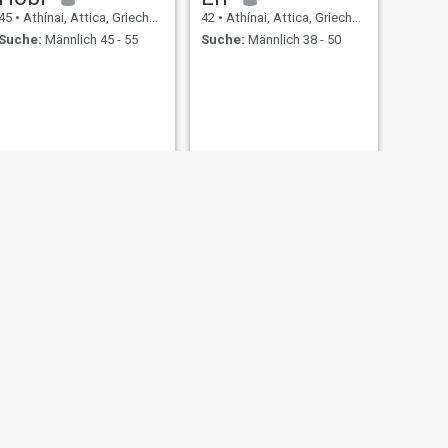
45
•
Athínai, Attica, Griechenland
42
•
Athínai, Attica, Griechenland
Suche:
Männlich 45 - 55
Suche:
Männlich 38 - 50
WEITER
Victoria
41
•
Athínai, Attica, Griechenland