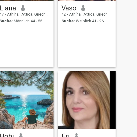
Liana
Vaso
47
•
Athínai, Attica, Griechenland
42
•
Athínai, Attica, Griechenland
Suche:
Männlich 44 - 55
Suche:
Weiblich 41 - 26
Hobi
Eri