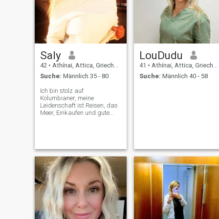
Saly
LouDudu
42
•
Athínai, Attica, Griechenland
41
•
Athínai, Attica, Griechenland
Suche:
Männlich 35 - 80
Suche:
Männlich 40 - 58
Ich bin stolz auf
Kolumbianer, meine
Leidenschaft ist Reisen, das
Meer, Einkaufen und gute
Abendessen, ich bin nicht
dramatisch, ich sage Dinge
so, wie sie sind, ich mag
Aufrichtigkeit, Respekt und
Kommunikation, Kunst und
Kultur sind meine Neugier,
Kreativität und Bedeutung in
Dingen zu finden, wenn Sie
meinen Leidenschaften
ähnlich sind, willkommen