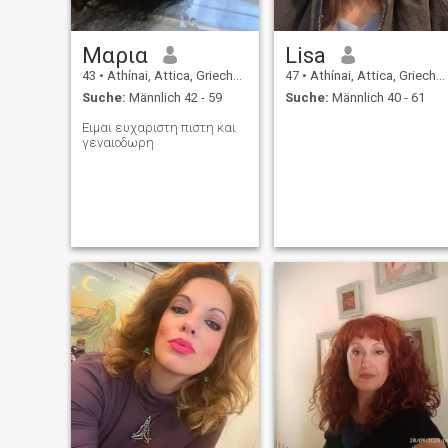
Μαρια
Lisa
43
•
Athínai, Attica, Griechenland
47
•
Athínai, Attica, Griechenland
Suche:
Männlich 42 - 59
Suche:
Männlich 40 - 61
Ειμαι ευχαριστη πιστη και
γεναιοδωρη