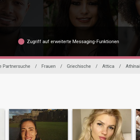
Zugriff auf erweiterte Messaging-Funktionen
le Partnersuche
/
Frauen
/
Griechische
/
Attica
/
Athínai