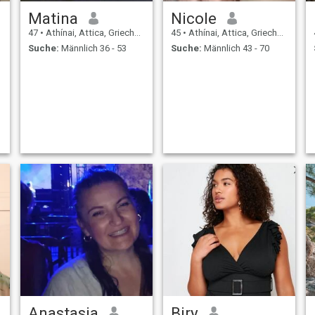
Matina
Nicole
47
•
Athínai, Attica, Griechenland
45
•
Athínai, Attica, Griechenland
Suche:
Männlich 36 - 53
Suche:
Männlich 43 - 70
Anastasia
Bjry