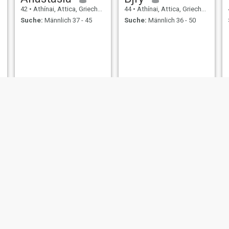
42
•
Athínai, Attica, Griechenland
44
•
Athínai, Attica, Griechenland
Suche:
Männlich 37 - 45
Suche:
Männlich 36 - 50
Laskarina
Anna
43
•
Athínai, Attica, Griechenland
49
•
Athínai, Attica, Griechenland