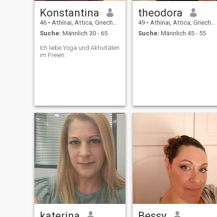
Konstantina
theodora
46
•
Athínai, Attica, Griechenland
49
•
Athínai, Attica, Griechenland
Suche:
Männlich 30 - 65
Suche:
Männlich 45 - 55
Ich liebe Yoga und Aktivitäten
im Freien.
katerina
Bessy