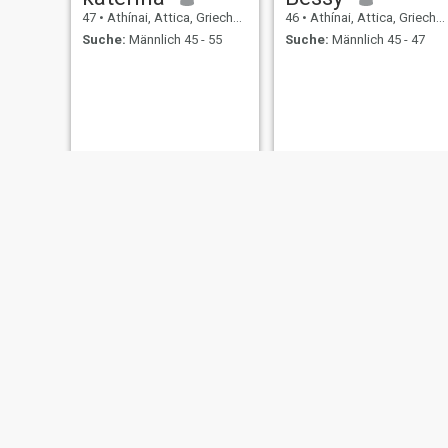
47
•
Athínai, Attica, Griechenland
46
•
Athínai, Attica, Griechenland
Suche:
Männlich 45 - 55
Suche:
Männlich 45 - 47
Maria
Nadia
44
•
Athínai, Attica, Griechenland
43
•
Athínai, Attica, Griechenland