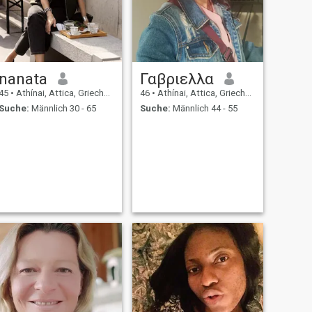
nanata
Γαβριελλα
45
•
Athínai, Attica, Griechenland
46
•
Athínai, Attica, Griechenland
Suche:
Männlich 30 - 65
Suche:
Männlich 44 - 55