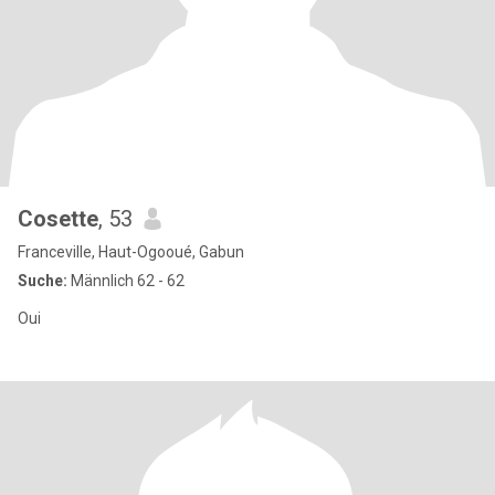
Cosette
, 53
Franceville, Haut-Ogooué, Gabun
Suche:
Männlich 62 - 62
Oui