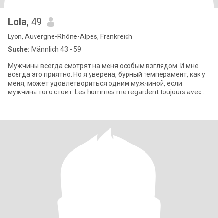
Lola
, 49
Lyon, Auvergne-Rhône-Alpes, Frankreich
Suche:
Männlich 43 - 59
Мужчины всегда смотрят на меня особым взглядом. И мне
всегда это приятно. Но я уверена, бурный темперамент, как у
меня, может удовлетвориться одним мужчиной, если
мужчина того стоит. Les hommes me regardent toujours avec
un regard unique. Et cela