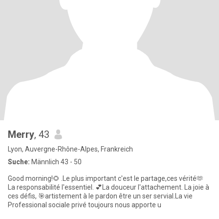
Merry
, 43
Lyon, Auvergne-Rhône-Alpes, Frankreich
Suche:
Männlich 43 - 50
Good morning!🌻 .Le plus important c'est le partage,ces vérité🫶
La responsabilité l'essentiel. 💕La douceur l'attachement. La joie à
ces défis, 🎯artistement à le pardon être un ser servial.La vie
Professional sociale privé toujours nous apporte u