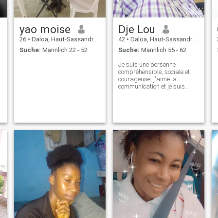
yao moise
Dje Lou
26
•
Daloa, Haut-Sassandra, Côte d'Ivoire
42
•
Daloa, Haut-Sassandra, Côte d'Ivoire
Suche:
Männlich 22 - 52
Suche:
Männlich 55 - 62
Je suis une personne
compréhensible, sociale et
courageuse, j'aime la
communication et je suis
beaucoup
attentionnée.J'aime aussi
partager mes envies par
contre j'aime pas
l'hypocrisie, les injures et les
bagarres. J'adore les
soirées tranquilles en