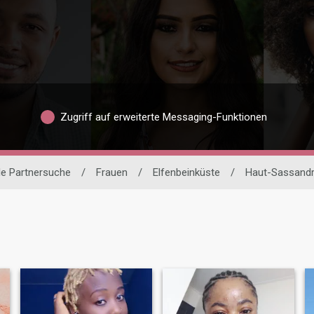
Zugriff auf erweiterte Messaging-Funktionen
le Partnersuche
/
Frauen
/
Elfenbeinküste
/
Haut-Sassand