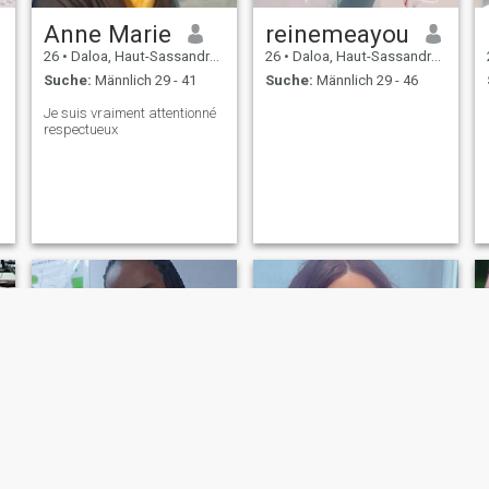
Anne Marie
reinemeayou
26
•
Daloa, Haut-Sassandra, Côte d'Ivoire
26
•
Daloa, Haut-Sassandra, Côte d'Ivoire
Suche:
Männlich 29 - 41
Suche:
Männlich 29 - 46
Je suis vraiment attentionné
respectueux