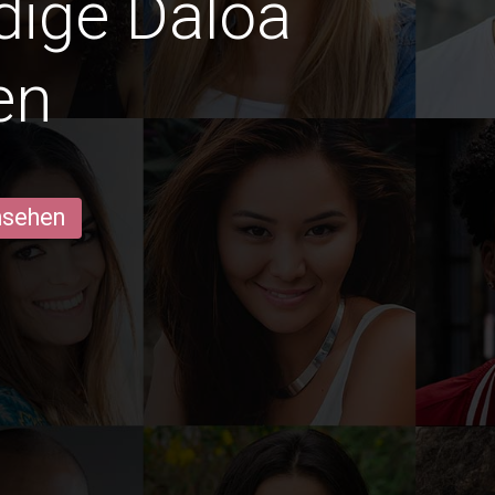
edige Daloa
en
ansehen