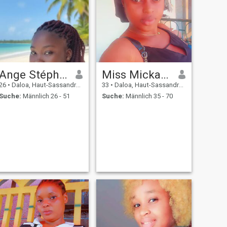
Ange Stéphanie
Miss Mickaëlle
26
•
Daloa, Haut-Sassandra, Côte d'Ivoire
33
•
Daloa, Haut-Sassandra, Côte d'Ivoire
Suche:
Männlich 26 - 51
Suche:
Männlich 35 - 70