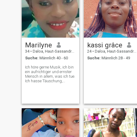
Marilyne
kassi grâce
34
•
Daloa, Haut-Sassandra, Côte d'Ivoire
24
•
Daloa, Haut-Sassandra, Côte d'Ivoire
Suche:
Männlich 40 - 60
Suche:
Männlich 28 - 49
Ich höre gerne Musik, ich bin
ein aufrichtiger und ernster
Mensch in allem, was ich tue.
Ich hasse Täuschung,
Unehrlichkeit und Profiteure.
Ich bin auf dieser Website,
um meinen
Seelenverwandten zu treffen,
damit ich erfüllt bin, weil es
nur er bleibt, damit ich eine
erfüllte und erfüllte Frau bin.
Alors falsche Profile stp.Sie
dürfen mir nicht schreiben