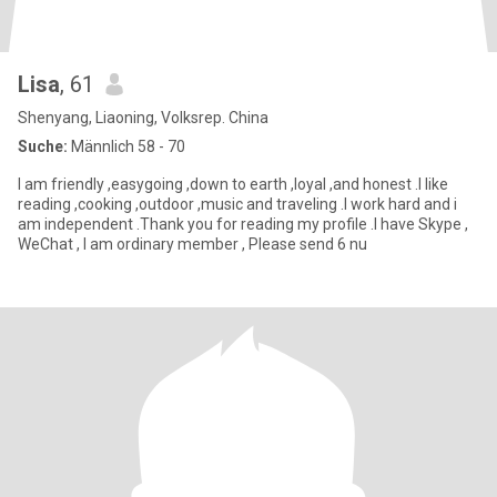
Lisa
, 61
Shenyang, Liaoning, Volksrep. China
Suche:
Männlich 58 - 70
I am friendly ,easygoing ,down to earth ,loyal ,and honest .I like
reading ,cooking ,outdoor ,music and traveling .I work hard and i
am independent .Thank you for reading my profile .I have Skype ,
WeChat , I am ordinary member , Please send 6 nu