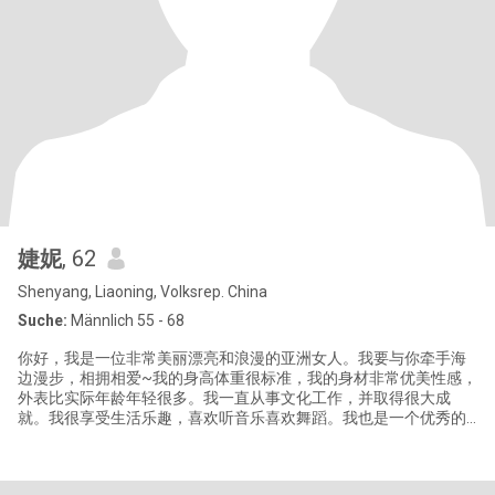
婕妮
, 62
Shenyang, Liaoning, Volksrep. China
Suche:
Männlich 55 - 68
你好，我是一位非常美丽漂亮和浪漫的亚洲女人。我要与你牵手海
边漫步，相拥相爱~我的身高体重很标准，我的身材非常优美性感，
外表比实际年龄年轻很多。我一直从事文化工作，并取得很大成
就。我很享受生活乐趣，喜欢听音乐喜欢舞蹈。我也是一个优秀的
歌手。经常健身和户外活动。经常旅游，体会不同地方文化，也去
过一些国家学术交流和旅游。如果我们相爱，你可以来我的国家生
活，我也可以去你的国家生活都可以的。爱是没有国界的……