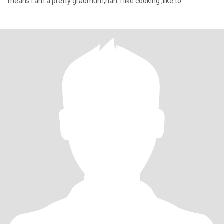
means I am a pretty gradmum,hah. I like cooking ,like to