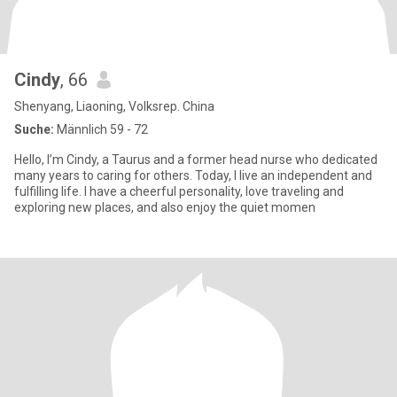
Cindy
, 66
Shenyang, Liaoning, Volksrep. China
Suche:
Männlich 59 - 72
Hello, I’m Cindy, a Taurus and a former head nurse who dedicated
many years to caring for others. Today, I live an independent and
fulfilling life. I have a cheerful personality, love traveling and
exploring new places, and also enjoy the quiet momen