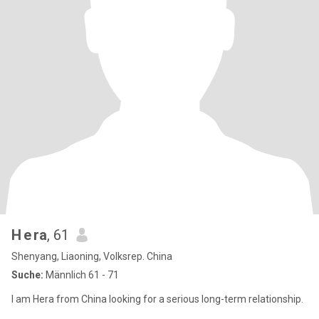
H e ra
, 61
Shenyang, Liaoning, Volksrep. China
Suche:
Männlich 61 - 71
I am Hera from China looking for a serious long-term relationship.