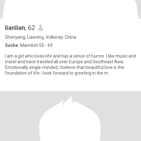
lianlian
, 62
Shenyang, Liaoning, Volksrep. China
Suche:
Männlich 55 - 69
I am a girl who loves life and has a sense of humor. I like music and
travel and have traveled all over Europe and Southeast Asia.
Emotionally single-minded, I believe that beautiful love is the
foundation of life. I look forward to greeting in the m