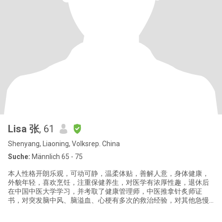
Lisa 张
, 61
Shenyang, Liaoning, Volksrep. China
Suche:
Männlich 65 - 75
本人性格开朗乐观，可动可静，温柔体贴，善解人意，身体健康，
外貌年轻，喜欢烹饪，注重保健养生，对医学有浓厚性趣，退休后
在中国中医大学学习，并考取了健康管理师，中医推拿针炙师证
书，对突发脑中风、脑溢血、心梗有多次的救治经验，对其他急慢
性疾病也有丰富经验，喜欢瑜伽，散步，骑行等健康运动。 我讨厌
虚假，更讨厌欺骗，网上第一张是我上平台当天拍的，我喜欢真