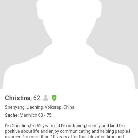
Christina
, 62
Shenyang, Liaoning, Volksrep. China
Suche:
Männlich 60 - 75
I'm Christina,I’m 62 years old.I’m outgoing,friendly and kind.I’m
positive about life and enjoy communicating and helping people.I
divorced for more than 10 years,after that,I devoted time and