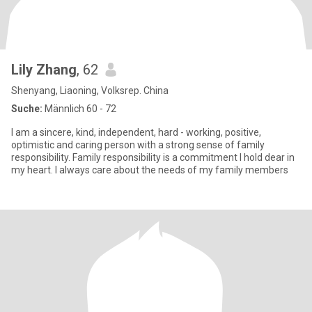
Lily Zhang
, 62
Shenyang, Liaoning, Volksrep. China
Suche:
Männlich 60 - 72
I am a sincere, kind, independent, hard - working, positive,
optimistic and caring person with a strong sense of family
responsibility. Family responsibility is a commitment I hold dear in
my heart. I always care about the needs of my family members