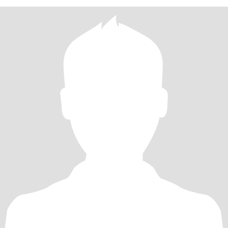
实。 本人有美国十年签证。 我真诚地在这里寻找一位很棒的男士携
手共渡余生，一起做饭，一起散步，一起聊，一起笑，享受上帝赐
予我们的每一分每一秒……