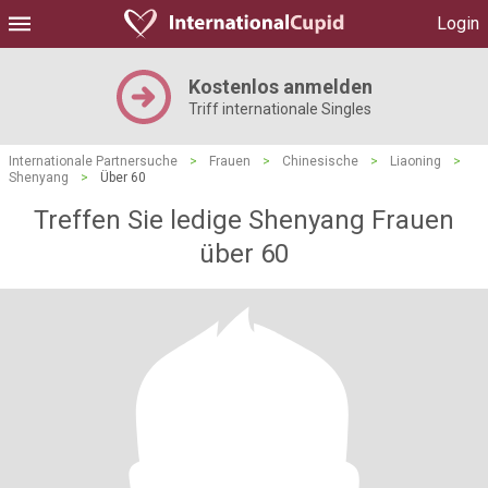
Login
Kostenlos anmelden
Triff internationale Singles
Internationale Partnersuche
>
Frauen
>
Chinesische
>
Liaoning
>
Shenyang
>
Über 60
Treffen Sie ledige Shenyang Frauen
über 60