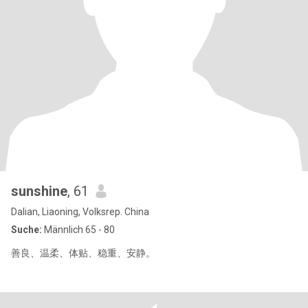
sunshine
, 61
Dalian, Liaoning, Volksrep. China
Suche:
Männlich 65 - 80
善良、温柔、体贴、稳重、安静。