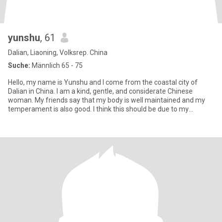
yunshu
, 61
Dalian, Liaoning, Volksrep. China
Suche:
Männlich 65 - 75
Hello, my name is Yunshu and I come from the coastal city of
Dalian in China. I am a kind, gentle, and considerate Chinese
woman. My friends say that my body is well maintained and my
temperament is also good. I think this should be due to my
hobbies