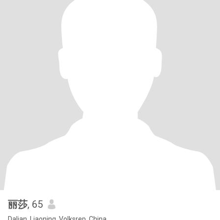
丽莎
, 65
Dalian, Liaoning, Volksrep. China