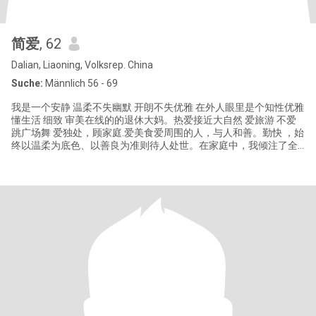
简爱
, 62
Dalian, Liaoning, Volksrep. China
Suche:
Männlich 56 - 69
我是一个安静 温柔不失幽默 开朗不失优雅 在外人眼里是个知性优雅
懂生活 细致 审美在线的的退休大妈。热爱接近大自然 爱旅游 不爱
跳广场舞 爱独处，顾家庭.爱美食爱周围的人，与人和善。勤快 ，始
终以温柔为底色、以善良为准则待人处世。在家庭中，我倾注了全
部的热情、爱心与耐心，用心守护家庭温暖，全力陪伴孩子成长；
与人相处时，秉持诚实、谦虚、忠诚的品格，赢得了身边人的信任
与认可。 工作期间，我始终保持积极进取的态度，认真负责地完成
每一项任务，展现出较强的执行力与敬业精神。退休后，我开启了
全新的生活篇章