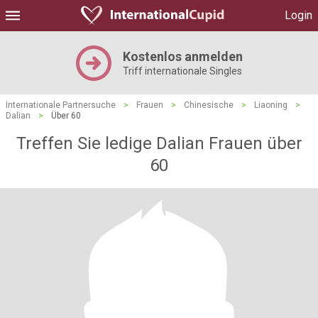
Login
Kostenlos anmelden
Triff internationale Singles
Internationale Partnersuche
>
Frauen
>
Chinesische
>
Liaoning
>
Dalian
>
Über 60
Treffen Sie ledige Dalian Frauen über
60