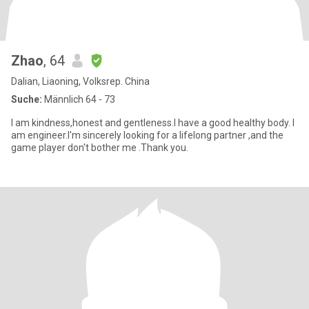
Zhao
, 64
Dalian, Liaoning, Volksrep. China
Suche:
Männlich 64 - 73
I am kindness,honest and gentleness.I have a good healthy body. I
am engineer.I'm sincerely looking for a lifelong partner ,and the
game player don't bother me .Thank you.