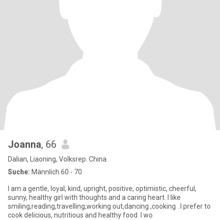
Joanna
, 66
Dalian, Liaoning, Volksrep. China
Suche:
Männlich 60 - 70
I am a gentle, loyal, kind, upright, positive, optimistic, cheerful,
sunny, healthy girl with thoughts and a caring heart. I like
smiling,reading,travelling,working out,dancing ,cooking . I prefer to
cook delicious, nutritious and healthy food. I wo