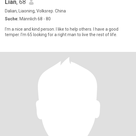
Lian
, 68
Dalian, Liaoning, Volksrep. China
Suche:
Männlich 68 - 80
I'm a nice and kind person. I like to help others. I have a good
temper. I'm 65 looking for a right man to live the rest of life.