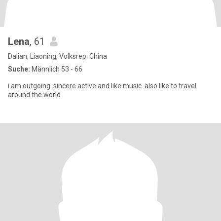
Lena
, 61
Dalian, Liaoning, Volksrep. China
Suche:
Männlich 53 - 66
i am outgoing .sincere active and like music .also like to travel
around the world .