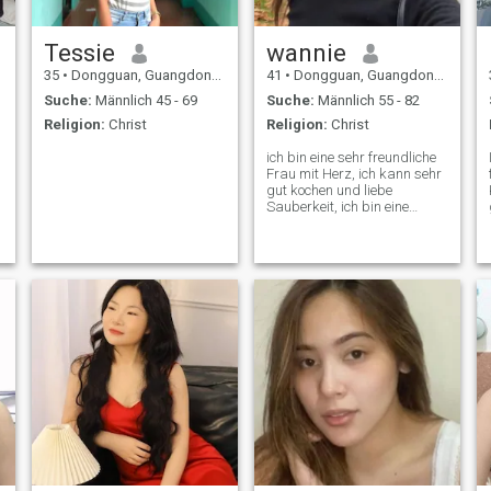
Tessie
wannie
35
•
Dongguan, Guangdong, Volksrep. China
41
•
Dongguan, Guangdong, Volksrep. China
Suche:
Männlich 45 - 69
Suche:
Männlich 55 - 82
Religion:
Christ
Religion:
Christ
ich bin eine sehr freundliche
Frau mit Herz, ich kann sehr
gut kochen und liebe
Sauberkeit, ich bin eine
glückliche Dame, die immer
zufrieden ist, und ich bin eine
fürsorgliche Dame, die
liebevoll ist