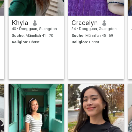
Khyla
Gracelyn
40
•
Dongguan, Guangdong, Volksrep. China
34
•
Dongguan, Guangdong, Volksrep. China
Suche:
Männlich 41 - 70
Suche:
Männlich 45 - 69
Religion:
Christ
Religion:
Christ
.