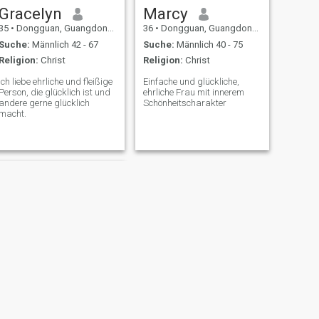
Gracelyn
Marcy
35
•
Dongguan, Guangdong, Volksrep. China
36
•
Dongguan, Guangdong, Volksrep. China
Suche:
Männlich 42 - 67
Suche:
Männlich 40 - 75
Religion:
Christ
Religion:
Christ
Ich liebe ehrliche und fleißige
Einfache und glückliche,
Person, die glücklich ist und
ehrliche Frau mit innerem
andere gerne glücklich
Schönheitscharakter
macht.
WEITER
Jenny