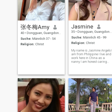
Jasmine
张冬梅Amy
35
•
Dongguan, Guangdong, Volksrep. China
40
•
Dongguan, Guangdong, Volksrep. China
Suche:
Männlich 45 - 99
Suche:
Männlich 37 - 54
Religion:
Christ
Religion:
Christ
My name is Jasmine Angelo 
am from Philippine I live and
work here in China as a
nanny I am honest caring
understanding girl not here
for games