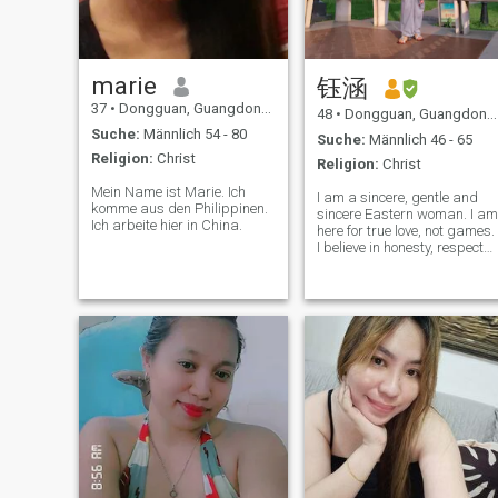
marie
钰涵
37
•
Dongguan, Guangdong, Volksrep. China
48
•
Dongguan, Guangdong, Volksrep. China
Suche:
Männlich 54 - 80
Suche:
Männlich 46 - 65
Religion:
Christ
Religion:
Christ
Mein Name ist Marie. Ich
I am a sincere, gentle and
komme aus den Philippinen.
sincere Eastern woman. I am
Ich arbeite hier in China.
here for true love, not games.
I believe in honesty, respect
and spiritual connection. I
enjoy a peaceful and warm
life, and I hope to chat and
get to know each other slowly
I wish to meet a mat