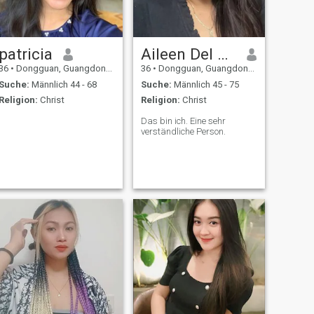
patricia
Aileen Del Rosario
36
•
Dongguan, Guangdong, Volksrep. China
36
•
Dongguan, Guangdong, Volksrep. China
Suche:
Männlich 44 - 68
Suche:
Männlich 45 - 75
Religion:
Christ
Religion:
Christ
Das bin ich. Eine sehr
verständliche Person.