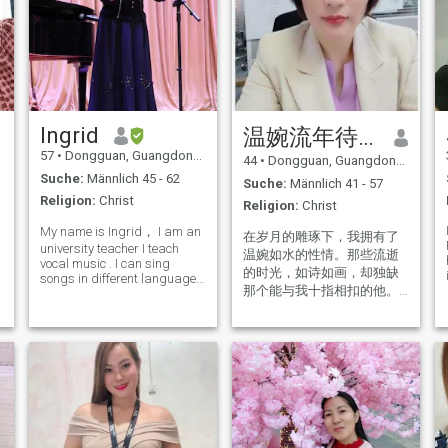
Ingrid
温婉流年待君牵
57
•
Dongguan, Guangdong, Volksrep. China
44
•
Dongguan, Guangdong, Volksrep. China
Suche:
Männlich 45 - 62
Suche:
Männlich 41 - 57
Religion:
Christ
Religion:
Christ
My name is Ingrid， I am an
在岁月的雕琢下，我拥有了
university teacher I teach
温婉如水的性情。那些流逝
vocal music . I can sing
的时光，如诗如画，却独缺
songs in different languages
那个能与我十指相扣的他。
such as Italian, German,
English. I divorced many
我珍视生活里每一个温暖的
years ago. I am a Christian
瞬间，能为一朵绽放的花而
as well, so I would like to find
欣喜，也能因一部感人的电
a partner who has similar v
影而落泪，我会在清晨为自
己烹制一份精致的早餐，享
受那份宁静与满足；也会在
黄昏时漫步街头，感受城市
的喧嚣与宁静。 岁月赋予我