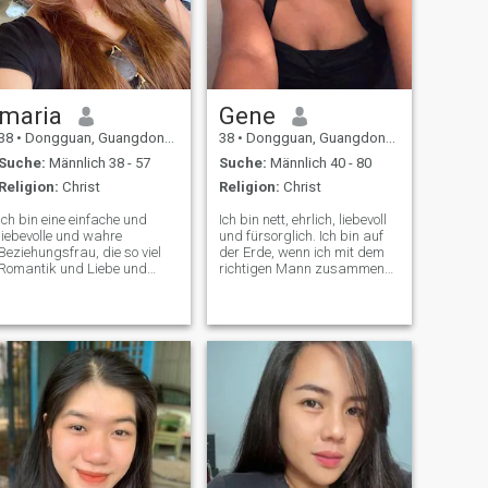
maria
Gene
38
•
Dongguan, Guangdong, Volksrep. China
38
•
Dongguan, Guangdong, Volksrep. China
Suche:
Männlich 38 - 57
Suche:
Männlich 40 - 80
Religion:
Christ
Religion:
Christ
Ich bin eine einfache und
Ich bin nett, ehrlich, liebevoll
liebevolle und wahre
und fürsorglich. Ich bin auf
Beziehungsfrau, die so viel
der Erde, wenn ich mit dem
Romantik und Liebe und
richtigen Mann zusammen
Kuss und Süße von meinem
bin.
Mann will