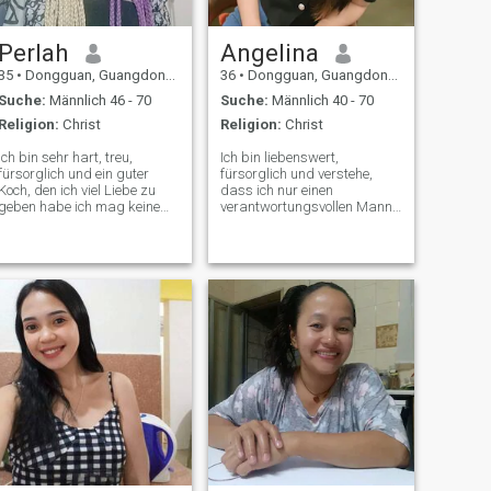
Perlah
Angelina
35
•
Dongguan, Guangdong, Volksrep. China
36
•
Dongguan, Guangdong, Volksrep. China
Suche:
Männlich 46 - 70
Suche:
Männlich 40 - 70
Religion:
Christ
Religion:
Christ
Ich bin sehr hart, treu,
Ich bin liebenswert,
fürsorglich und ein guter
fürsorglich und verstehe,
Koch, den ich viel Liebe zu
dass ich nur einen
geben habe ich mag keine
verantwortungsvollen Mann
Gewalt ich bin sehr einfach
will
und wenn Sie mich
kennenlernen, werden Sie
mich genießen. Ich liebe das
Leben und ich bin glücklich,
ein glückliches Mädchen zu
sein