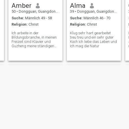
Amber
Alma
50
•
Dongguan, Guangdong, Volksrep. China
39
•
Dongguan, Guangdong, Volksrep. China
Suche:
Männlich 49 - 58
Suche:
Männlich 46 - 70
Religion:
Christ
Religion:
Christ
Ich arbeite in der
Klug sehr hart gearbeitet
Bildungsbranche, in meinen
treu treu und ein sehr guter
Freizeit sind Klavier und
Koch ich liebe das Leben und
Guzheng meine ständigen
ich mag die Natur
Begleiter, die es mir erlauben
Verliere mich in der Schönheit
der Melodien, manchmal
spaziere ich gern mit
Freunden durch die Straßen,
plaudere und Ich habe mich
gegenseitig in Gesellschaft
gefreut. \NIch war schon
immer eine traditionelle Seele.
Meine Liebesgeschichte war
klar: Eine Beziehung führte
direkt zur Ehe, aber das
Leben hat seine Wendungen,
und jetzt bin ich schon eine
ganze Weile Single Abends
und leere Plätze haben mich
wieder nach einem Partner
sehnen lassen.
Karen
Bali