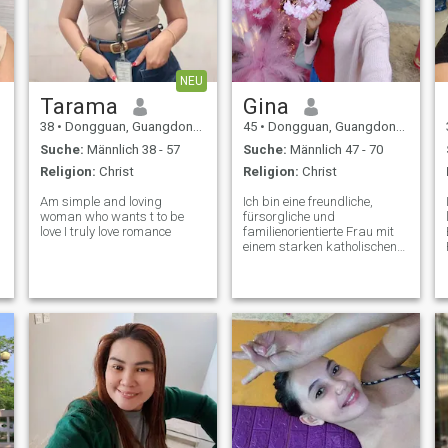
温婉的气质，也让我更加懂
得珍惜和感恩。我在这悠悠
流年中，怀揣着一颗温柔的
心，期待着那个能与我携手
走过风雨、共享阳光的他出
NEU
现。 我渴望的爱情，不是瞬
Tarama
Gina
间的激情，而是细水长流的
38
•
Dongguan, Guangdong, Volksrep. China
45
•
Dongguan, Guangdong, Volksrep. China
陪伴，是在彼此眼中看到星
辰大海，
Suche:
Männlich 38 - 57
Suche:
Männlich 47 - 70
Religion:
Christ
Religion:
Christ
I
Am simple and loving
Ich bin eine freundliche,
woman who wants t to be
fürsorgliche und
love I truly love romance
familienorientierte Frau mit
einem starken katholischen
Glauben. Ich schätze
Ehrlichkeit, Loyalität, Respekt
und offene Kommunikation
und glaube, dass die besten
Beziehungen auf Vertrauen,
Freundschaft und Gottes
Führung aufgebaut sind.