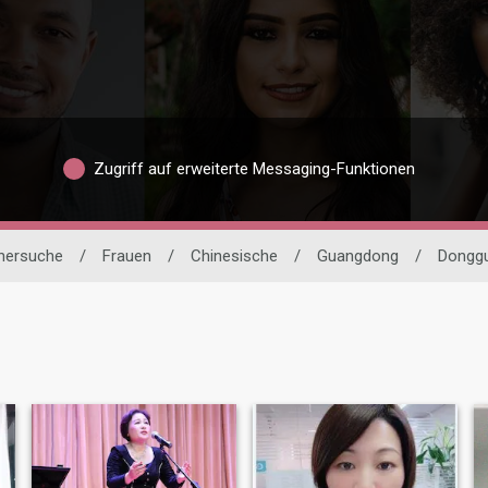
Zugriff auf erweiterte Messaging-Funktionen
tnersuche
/
Frauen
/
Chinesische
/
Guangdong
/
Dongg