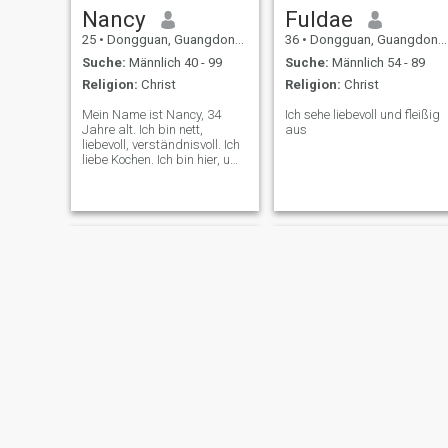
Nancy
Fuldae
25
•
Dongguan, Guangdong, Volksrep. China
36
•
Dongguan, Guangdong, Volksrep. China
Suche:
Männlich 40 - 99
Suche:
Männlich 54 - 89
Religion:
Christ
Religion:
Christ
Mein Name ist Nancy, 34
Ich sehe liebevoll und fleißig
Jahre alt. Ich bin nett,
aus
liebevoll, verständnisvoll. Ich
liebe Kochen. Ich bin hier, um
jemanden zu treffen, der
ernst und bereit ist. Ich habe
kein Kameratelefon und
kommuniziere auf dieser
Seite mit meinem
Arbeitgeber, dem alten
Computer in meinem Zimmer.
Ich bin nicht wegen Ihres
Geldes hier. Ich bin mit dem,
was ich habe, in Ordnung.
Karen
Joan