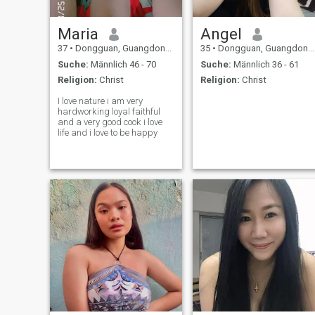
Maria
Angel
37
•
Dongguan, Guangdong, Volksrep. China
35
•
Dongguan, Guangdong, Volksrep. China
Suche:
Männlich 46 - 70
Suche:
Männlich 36 - 61
Religion:
Christ
Religion:
Christ
I love nature i am very
hardworking loyal faithful
and a very good cook i love
life and i love to be happy