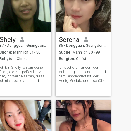
Shely
Serena
37
•
Dongguan, Guangdong, Volksrep. China
36
•
Dongguan, Guangdong, Volksrep. China
Suche:
Männlich 54 - 80
Suche:
Männlich 30 - 99
Religion:
Christ
Religion:
Christ
Ich bin Shelly, ich bin deine
Ich suche jemanden, der
Frau, die ein großes Herz
aufrichtig, emotional reif und
hat, ich werde sagen, dass
familienorientiert ist, der
ich nicht perfekt bin und ich
Honig, Geduld und... schätzt
bereit bin zu lernen. Ich bin
Träume, ein friedliches Leben
von Natur aus ein
voller Liebe und
freundlicher Mensch, fleißig,
gegenseitigem Respekt
ich habe eine gute
aufzubauen, wenn du tiefe
moralische Erziehung, und
Gespräche genießt, die
ich habe auch Gottesfurcht.
Natur und an die du glaubst
Ich will lieben und Liebe sein
Loyalität, ich würde gerne
für eine bessere Beziehung,
von Ihnen hören.
die zur Ehe führen wird.