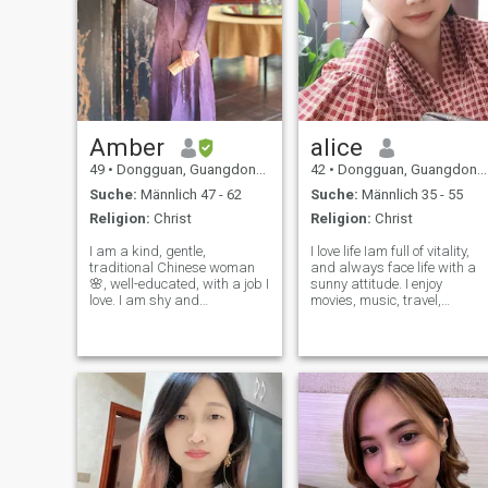
Amber
alice
49
•
Dongguan, Guangdong, Volksrep. China
42
•
Dongguan, Guangdong, Volksrep. China
Suche:
Männlich 47 - 62
Suche:
Männlich 35 - 55
Religion:
Christ
Religion:
Christ
I am a kind, gentle,
I love life Iam full of vitality,
traditional Chinese woman
and always face life with a
🌸, well-educated, with a job I
sunny attitude. I enjoy
love. I am shy and
movies, music, travel,
introverted, so I hope that the
learning to dance,
other side will take the
embracing nature, and
initiative, in your sincerity
outdoor activities. I'm looking
and gentleness, I will
for someone who shares my
gradually show you the inner
soul, to build a happy home,
and to spend