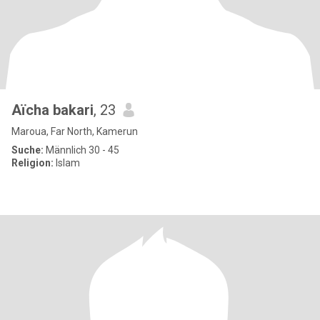
Aïcha bakari
, 23
Maroua, Far North, Kamerun
Suche:
Männlich 30 - 45
Religion:
Islam