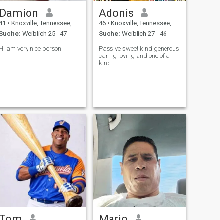
Damion
Adonis
41
•
Knoxville, Tennessee, USA
46
•
Knoxville, Tennessee, USA
Suche:
Weiblich 25 - 47
Suche:
Weiblich 27 - 46
Hi am very nice person
Passive sweet kind generous
caring loving and one of a
kind.
Tom
Mario