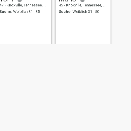
47
•
Knoxville, Tennessee, USA
45
•
Knoxville, Tennessee, USA
Suche:
Weiblich 31 - 35
Suche:
Weiblich 31 - 50
WEITER
Brandan
41
•
Knoxville, Tennessee, USA