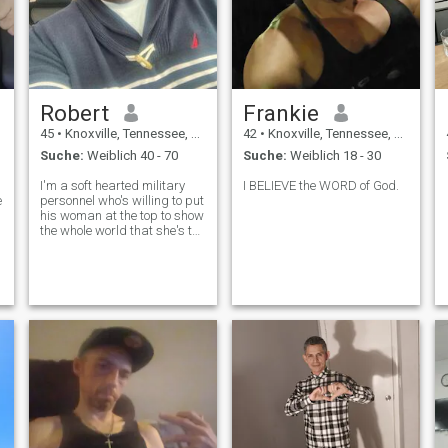
Robert
Frankie
45
•
Knoxville, Tennessee, USA
42
•
Knoxville, Tennessee, USA
Suche:
Weiblich 40 - 70
Suche:
Weiblich 18 - 30
I'm a soft hearted military
I BELIEVE the WORD of God.
e
personnel who's willing to put
his woman at the top to show
the whole world that she's the
best.
t