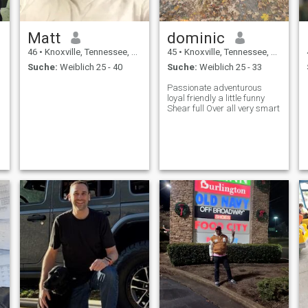
Matt
dominic
46
•
Knoxville, Tennessee, USA
45
•
Knoxville, Tennessee, USA
Suche:
Weiblich 25 - 40
Suche:
Weiblich 25 - 33
Passionate adventurous
loyal friendly a little funny
Shear full Over all very smart