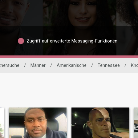
Zugriff auf erweiterte Messaging-Funktionen
rtnersuche
/
Männer
/
Amerikanische
/
Tennessee
/
Kno