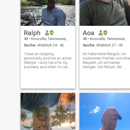
Ralph
Aoa
48
•
Knoxville, Tennessee, USA
48
•
Knoxville, Tennessee, USA
Suche:
Weiblich 24 - 42
Suche:
Weiblich 27 - 45
I have an outgoing
Ich habe keine Religion, ich
personality and live an active
suche einen Partner und ohn
lifestyle. I work hard for my
Respekt, ich will keinen
business and when I'm not
Heiligen. Die Person, die
working , I'm playing sports
beschließt, mich zu treffen,
with my kids, running them
muss verstehen, dass ich sie
around, or exploring the
treffen will, und ich werde mi
outdoors with them. You won't
ihr über alles reden, um sie
find me working out in a gym
zu treffen. Wenn du sehr
but
religiös bist und deine
Religion oder deine
Überzeugungen dir einige
Dinge nicht erlauben, dann
belästige mich nicht. Ich
glaube nicht, was sie mir
sagen, ich glaube, was ich
sehe und was sie zeigen,
danke, ich hoffe, du nimmst