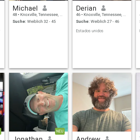
Michael
Derian
48
•
Knoxville, Tennessee, USA
46
•
Knoxville, Tennessee, USA
Suche:
Weiblich 32 - 45
Suche:
Weiblich 27 - 46
r
Estados unidos
NEU
Jonathan
Andrew