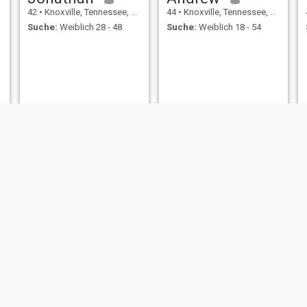
42
•
Knoxville, Tennessee, USA
44
•
Knoxville, Tennessee, USA
Suche:
Weiblich 28 - 48
Suche:
Weiblich 18 - 54
George Whaley
Shaun
46
•
Knoxville, Tennessee, USA
45
•
Knoxville, Tennessee, USA