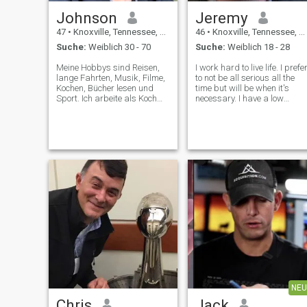
Johnson
Jeremy
47
•
Knoxville, Tennessee, USA
46
•
Knoxville, Tennessee, USA
Suche:
Weiblich 30 - 70
Suche:
Weiblich 18 - 28
Meine Hobbys sind Reisen,
I work hard to live life. I prefe
lange Fahrten, Musik, Filme,
to not be all serious all the
Kochen, Bücher lesen und
time but will be when it's
Sport. Ich arbeite als Koch
necessary. I have a low
und besitze mein eigenes
tolerance for games and bs.
Restaurant. Fragen Sie nach
allem, was Sie wissen
möchten.
NEU
Chris
Jack