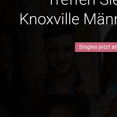
Knoxville Män
Singles jetzt 