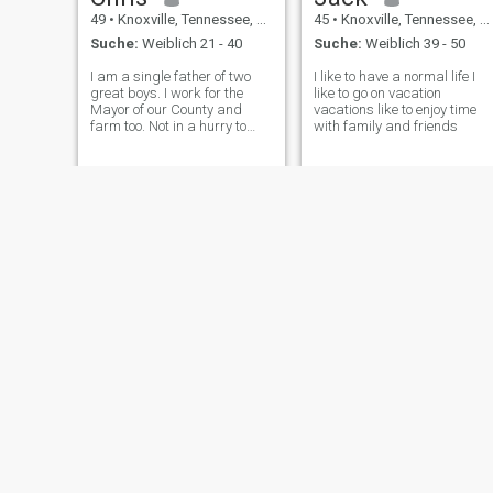
49
•
Knoxville, Tennessee, USA
45
•
Knoxville, Tennessee, USA
Suche:
Weiblich 21 - 40
Suche:
Weiblich 39 - 50
I am a single father of two
I like to have a normal life I
great boys. I work for the
like to go on vacation
Mayor of our County and
vacations like to enjoy time
farm too. Not in a hurry to
with family and friends
marry unless the right lady
comes along.
Will
Omer
45
•
Knoxville, Tennessee, USA
45
•
Knoxville, Tennessee, USA