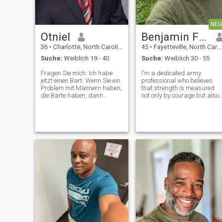
NEU
Otniel
Benjamin Filali
36
•
Charlotte, North Carolina, USA
45
•
Fayetteville, North Carolina, USA
Suche:
Weiblich 19 - 40
Suche:
Weiblich 30 - 55
Fragen Sie mich. Ich habe
I'm a dedicated army
jetzt einen Bart. Wenn Sie ein
professional who believes
Problem mit Männern haben,
that strength is measured
die Bärte haben, dann
not only by courage but also
verschwenden Sie bitte meine
by kindness and loyalty. My
Zeit nicht. Ich werde im
work has taught me
August oder September
discipline and resilience, but
dieses Jahres ins Ausland
I also have a soft side. I enjoy
reisen, um eine gute Frau zu
meaningful conversations,
treffen und ihr
laughter, a
Visumverfahren zu beginnen.
Ich möchte in Zukunft
heiraten, und das ist der
Grund, warum ich auf dieser
Website bin.