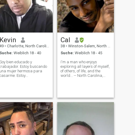
Kevin
Cal
49
•
Charlotte, North Carolina, USA
38
•
Winston-Salem, North Carolina, USA
Suche:
Weiblich 18 - 40
Suche:
Weiblich 18 - 45
Soy bien educado y
I'm a man who enjoys
trabajador. Estoy buscando
exploring all layers of myself,
una mujer hermosa para
of others, of life, and the
casarme. Estoy
world... -- North Carolina,
profundamente orientado a
USA born and raised 🇺🇸 --
la familia y me encantan los
Lived abroad for a while
niños. Me encanta viajar, los
🇬🇧 -- Sprichst du deutsch?
restaurantes, la ropa bonita
🇩🇪 -- Co słychać? 🇵🇱 --
y los coches bonitos. Soy un
Mluvíš česky? 🇨🇿 -- No kid
hombre de calidad, inte