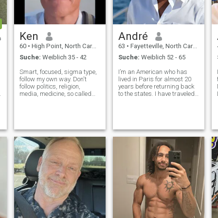
Ken
André
60
•
High Point, North Carolina, USA
63
•
Fayetteville, North Carolina, USA
Suche:
Weiblich 35 - 42
Suche:
Weiblich 52 - 65
Smart, focused, sigma type,
I’m an American who has
follow my own way. Don't
lived in Paris for almost 20
follow politics, religion,
years before returning back
media, medicine, so called
to the states. I have traveled
science. I'm a free thinker.
a lot and consider myself
Want to live as independently
culturally broad minded. I
as possible to be resilient in
aspire to encounter a woman
any situation. Like to spend
under my age with whom I
time with my woman and m
might construct long-term
projec