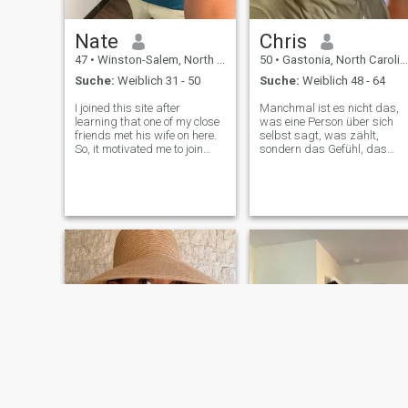
Nate
Chris
47
•
Winston-Salem, North Carolina, USA
50
•
Gastonia, North Carolina, USA
Suche:
Weiblich 31 - 50
Suche:
Weiblich 48 - 64
I joined this site after
Manchmal ist es nicht das,
learning that one of my close
was eine Person über sich
friends met his wife on here.
selbst sagt, was zählt,
So, it motivated me to join
sondern das Gefühl, das
and see if I can do the same
nach ein paar Zeilen übrig
thing. I’m looking for my
bleibt Ruhe. Ich bin ruhig. -
person. I live alone. I have 4
Wärme. - Was ist das? Ich
older kids all by my ex wife
bin charmant, sanft
whom are all in colleg
gesprochen, eine kluge Frau
mit viel innerer Wärme und
Stabilität. Ich habe einen
aktiven Lebensstil. Sich um
meinen Körper zu kümmern,
ist für mich Respekt vor mir
selbst, kein Kult und kein
Wettlauf um ein ideales
Image. Ich bin für natürliche
Aussehen, für Realität und
gut gepflegt.