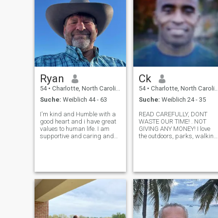
Ryan
Ck
54
•
Charlotte, North Carolina, USA
54
•
Charlotte, North Carolina, USA
Suche:
Weiblich 44 - 63
Suche:
Weiblich 24 - 35
I'm kind and Humble with a
READ CAREFULLY, DONT
good heart and i have great
WASTE OUR TIME! . NOT
values to human life. I am
GIVING ANY MONEY! I love
supportive and caring and
the outdoors, parks, walking
have a loyal and tolerant
hiking, sports, action. I am
character's very humble,
an active guy. I also love
honest, understanding and
movies and dancing. I am
truthful. I'm a very
looking for a long term
passionate, physical person
relationship & a BIG FAMILY!
that would want
If you're looking