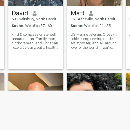
David
Matt
59
•
Salisbury, North Carolina, USA
35
•
Asheville, North Carolina, USA
Suche:
Weiblich 37 - 60
Suche:
Weiblich 21 - 35
kind & compassionate, self
US Marine veteran, CrossFit
assured man. Family man,
athlete, engineering student,
outdoorsman, and Christian.
artist/writer, and all-around
I exercise daily, eat a healthy
lover of the world! If you're
diet and have a lean
looking for good vibes and
muscular physique. Looking
good conversation, you've
for a best friend, companion
come to the right place. I've
and lover who is loyal and
just been through some
committed to a long term
pretty intense life transi
relati
s