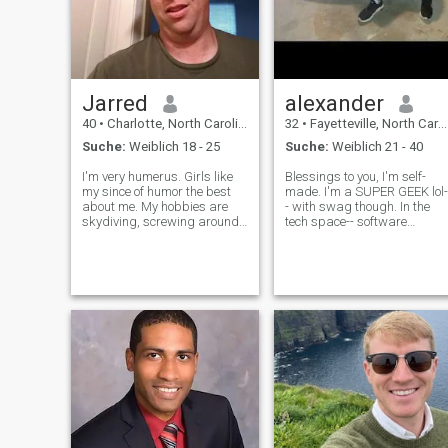
Jarred
alexander
40
•
Charlotte, North Carolina, USA
32
•
Fayetteville, North Carolina, USA
Suche:
Weiblich 18 - 25
Suche:
Weiblich 21 - 40
I'm very humerus. Girls like
Blessings to you, I'm self-
my since of humor the best
made. I'm a SUPER GEEK lol-
about me. My hobbies are
- with swag though. In the
skydiving, screwing around
tech space-- software
on YouTube, socializing, and
engineer. Been programming
have a love for science (
since I was a youngin. I'm
particularly biology). Even
super stable. No kids. I'm
though I'm 37 and have a
respectful, a tab bit addicte
good career in the food
to work. Life long learner and
industry
bag