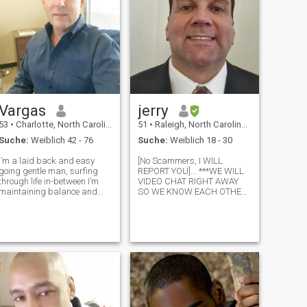
Vargas
jerry
53
•
Charlotte, North Carolina, USA
51
•
Raleigh, North Carolina, USA
Suche:
Weiblich 42 - 76
Suche:
Weiblich 18 - 30
I’m a laid back and easy
[No Scammers, I WILL
going gentle man, surfing
REPORT YOU]... ***WE WILL
through life in-between I’m
VIDEO CHAT RIGHT AWAY
maintaining balance and
SO WE KNOW EACH OTHER
trying to live the best of life I
ARE LEGITIMATE...
can for the time I’m going to
OTHERWISE, NO CHATTING.
be around for, I like the
THANKS*** CALLONG LEGIT
simplest thing of life and I’m
LADIES... I'M OBVIOUSLY
living up to good standard
SMART (I DON'T GET
SCAMMED), WITTY, SEXY,
HUMEROUS, TRUSTWORT