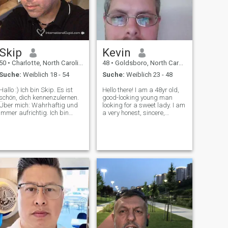
Skip
Kevin
50
•
Charlotte, North Carolina, USA
48
•
Goldsboro, North Carolina, USA
Suche:
Weiblich 18 - 54
Suche:
Weiblich 23 - 48
Hallo :) Ich bin Skip. Es ist
Hello there! I am a 48yr old,
schön, dich kennenzulernen.
good-looking young man
Über mich: Wahrhaftig und
looking for a sweet lady. I am
immer aufrichtig. Ich bin
a very honest, sincere,
aktiv, sympathisch und fit für
caring, fun-loving guy. I have
mein Alter. Ich bin ein guter
a good job, my own car, and
Anbieter, ein guter Zuhörer
house. Looks are not
und liebe neue Erfahrungen.
everything to me, its what's
Ich bin Autor, Filmemacher
on the inside that counts. If
und Künstler. Ich leite die
you
Pulley Media Group. Ich
erstelle Online-Inhalte,
erzähle Hörbücher und
mache VoiceOver für
Film/fernsehen. Ich schreibe
hauptsächlich Bücher und
Artikel, aber ich schreibe
gelegentlich auch für das
Fernsehen. Google Skip