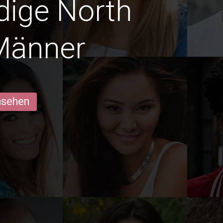
edige North
Männer
ansehen