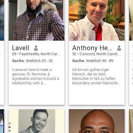
Lavell
Anthony Henry
39
•
Fayetteville, North Carolina, USA
52
•
Concord, North Carolina, USA
Suche:
Weiblich 25 - 32
Suche:
Weiblich 50 - 89
I came on here to meet a
Ich bin ein gutherziger
genuine, fit, feminine, &
Mensch, der es liebt,
agreeable woman to build a
Menschen in Not zu helfen,
,
relationship with &
besonders armen Menschen
potentially marry. I am
und Kindern. Ich verbringe
Intelligent, Direct &
gerne Zeit mit meinen
Communicative. I am not a
Freunden und spiele Spiele,
fake profile & I am not here to
was mir Freude und
waste mine or anyone’s time.
Verbindung bringt. In die
If you’re a fake
Kirche zu gehen ist ein
wichtiger Teil meines Lebens,
wo ich Frieden und Kraft
finde. Ich kümmere mich um
jeden um mich und versuche
immer, ihn zu unterstützen