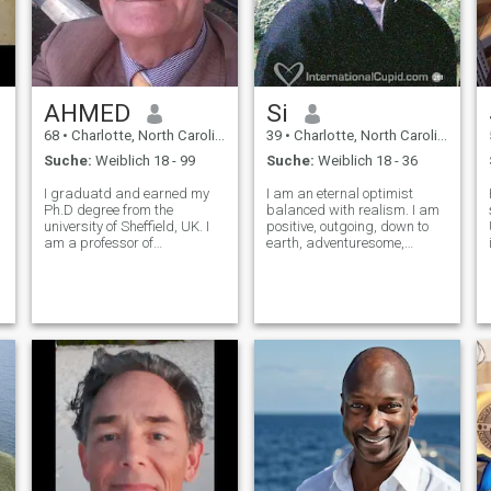
AHMED
Si
68
•
Charlotte, North Carolina, USA
39
•
Charlotte, North Carolina, USA
Suche:
Weiblich 18 - 99
Suche:
Weiblich 18 - 36
I graduatd and earned my
I am an eternal optimist
Ph.D degree from the
balanced with realism. I am
university of Sheffield, UK. I
positive, outgoing, down to
am a professor of
earth, adventuresome,
Engineerong. I look very much
playful, serious, cautious,
younger than my age , full of
romantic. I have a healthy
Energy. I am looking forward
sense of humor when
d
to visit many countries with
appropriate. I am healthy
my future wife I am a simple
and physically fit, thank god.
I am always str