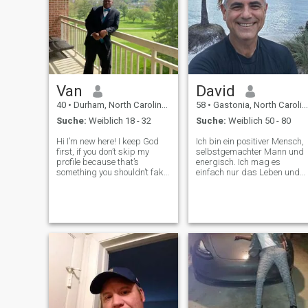
Van
David
40
•
Durham, North Carolina, USA
58
•
Gastonia, North Carolina, USA
Suche:
Weiblich 18 - 32
Suche:
Weiblich 50 - 80
Hi I’m new here! I keep God
Ich bin ein positiver Mensch,
first, if you don’t skip my
selbstgemachter Mann und
profile because that’s
energisch. Ich mag es
something you shouldn’t fake
einfach nur das Leben und
for someone. I have a sense
glückliche Zeiten mit
of humor, I’m faithful (learned
Menschen um mich herum z
from my mom), I’m very
genießen, aber ich bin bereit,
romantic, I like to talk, I love
meine einzige am
swimming, beaches, eating
glücklichsten zu machen.Ich
bringe ein Gefühl von Zweck
und Hingabe für alles, was
ich tue, ich liebe Abenteuer
und spontane
Entscheidungen. Ich mag
einen aktiven Lebensstil und
bin offen für alles neue.