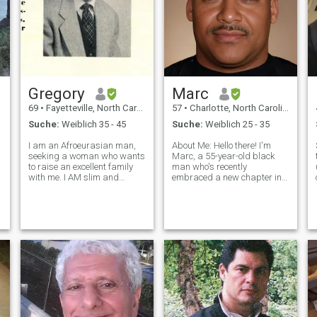
und mich um ihn zu
kümmern. Ich glaube an
Vergebung und finde es
leicht, denen zu vergeben, die
mir wehgetan haben, weil ich
Frieden und Verständnis vor
allem schätze
Gregory
Marc
69
•
Fayetteville, North Carolina, USA
57
•
Charlotte, North Carolina, USA
Suche:
Weiblich 35 - 45
Suche:
Weiblich 25 - 35
I am an Afroeurasian man,
About Me: Hello there! I'm
seeking a woman who wants
Marc, a 55-year-old black
to raise an excellent family
man who's recently
with me. I AM slim and
embraced a new chapter in
athletic and I want our
life after a divorce. I've been
u
children to be like us but
blessed with financial
better in all endeavors! IM
security, and I'm proud to be
also a writer , and author
the owner of the Club Hush
working on an awesome
Nightclub chain.@clubhush.
ancestral piece!
Beyond my pro