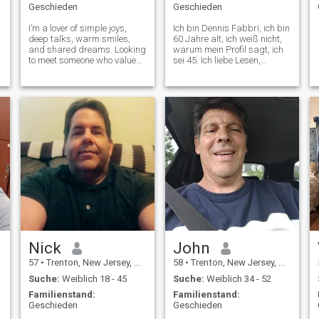
Geschieden
Geschieden
I’m a lover of simple joys,
Ich bin Dennis Fabbri, ich bin
deep talks, warm smiles,
60 Jahre alt, ich weiß nicht,
and shared dreams. Looking
warum mein Profil sagt, ich
to meet someone who values
sei 45. Ich liebe Lesen,
respect, affection, and
Angeln. Country-Musik zu
building something
hören und Zeit mit meiner
meaningful together.
Familie zu verbringen.
Nick
John
57
•
Trenton, New Jersey, USA
58
•
Trenton, New Jersey, USA
Suche:
Weiblich 18 - 45
Suche:
Weiblich 34 - 52
Familienstand:
Familienstand:
Geschieden
Geschieden