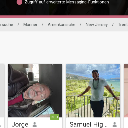
Zugriff auf erweiterte Messaging-Funktionen
ersuche
/
Männer
/
Amerikanische
/
New Jersey
/
Tren
NEU
Jorge
Samuel Hightower