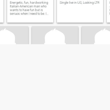
Energetic, fun, hardworking
Single live in US, Looking LTR
Italian-American man who
wants to have fun but is
seriuos when I need to be. I
do not sweat the small stuff.
Very loving and not afraid to
show affection. Modern day
thinker mixed with good old
fashioned values.
y
Louis
Ron
, New Jersey, USA
59
•
Trenton, New Jersey, USA
60
•
Trenton, New Je
nnlich 38 - 48
Suche:
Weiblich 35 - 55
Suche:
Weiblich 3
tand:
Familienstand:
Familienstand:
en
Geschieden
Geschieden
I am honest