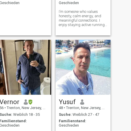
Geschieden
Geschieden
I’m someone who values
honesty, calm energy, and
meaningful connections. I
enjoy staying active running
is my reset button. Life gets
busy, so I appreciate real
conversations over small
talk. I’m not into drama or
games, just looking to meet
someone
Vernor
Yusuf
56
•
Trenton, New Jersey, USA
48
•
Trenton, New Jersey, USA
Suche:
Weiblich 18 - 35
Suche:
Weiblich 27 - 47
Familienstand:
Familienstand:
Geschieden
Geschieden