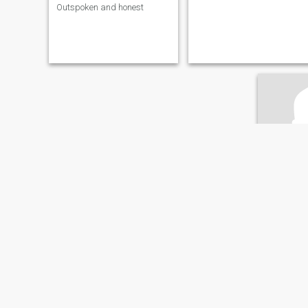
Outspoken and honest
Mand
41
•
Trenton
Suche:
Mä
Familiens
Geschied