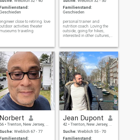
Suche:
Weiblich 32 - 40
Suche:
Weiblich 32 - 50
Familienstand:
Familienstand:
Geschieden
Geschieden
engineer close to retiring. love
personal trainer and
outdoor activities theater
nutrition coach. Loving the
museums traveling
outside, going for hikes,
interested in other cultures,
traveling, and food.
Norbert
Jean Dupont
66
•
Trenton, New Jersey, USA
42
•
Trenton, New Jersey, USA
Suche:
Weiblich 67 - 77
Suche:
Weiblich 55 - 70
Familienstand:
Familienstand: