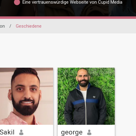
Eine vertrauenswürdige Webseite von Cupid Media
ton
/
Geschiedene
Sakil
george