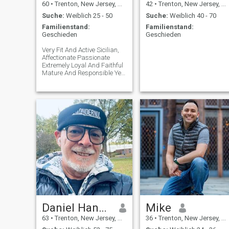
60
•
Trenton, New Jersey, USA
42
•
Trenton, New Jersey, USA
Suche:
Weiblich 25 - 50
Suche:
Weiblich 40 - 70
Familienstand:
Familienstand:
Geschieden
Geschieden
Very Fit And Active Sicilian,
Affectionate Passionate
Extremely Loyal And Faithful
Mature And Responsible Yet
Don't Look Or Act My Age,
Business Owner Love To Ride
My Motorcycle, Beaches
Outdoors, Cooking I Am Here
Looking For A Wife, Partner,
So
Daniel Hancock
Mike
63
•
Trenton, New Jersey, USA
36
•
Trenton, New Jersey, USA