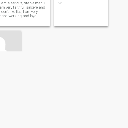
I am a serious, stable man, I
5.6
am very faithful, sincere and
I don't like lies, I am very
hard-working and loyal.
rsey, USA
6 - 55