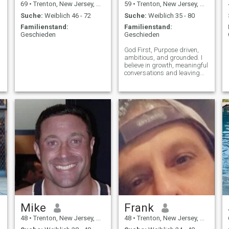
69
•
Trenton, New Jersey, USA
59
•
Trenton, New Jersey, USA
Suche:
Weiblich 46 - 72
Suche:
Weiblich 35 - 80
Familienstand:
Familienstand:
Geschieden
Geschieden
God First, Purpose driven,
ambitious, and grounded. I
believe in growth, meaningful
conversations and leaving
every place better than I
found it. Looking for someone
genuine to build something
real with.
Mike
Frank
48
•
Trenton, New Jersey, USA
48
•
Trenton, New Jersey, USA