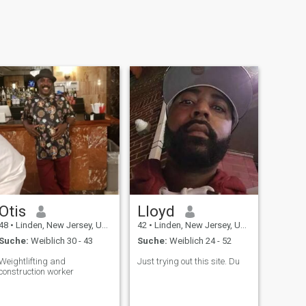
Otis
Lloyd
48
•
Linden, New Jersey, USA
42
•
Linden, New Jersey, USA
Suche:
Weiblich 30 - 43
Suche:
Weiblich 24 - 52
Weightlifting and
Just trying out this site. Du
construction worker