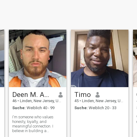
Deen M. Ambrose
Timo
46
•
Linden, New Jersey, USA
45
•
Linden, New Jersey, USA
Suche:
Weiblich 40 - 99
Suche:
Weiblich 20 - 33
I'm someone who values
honesty, loyalty, and
meaningful connection. I
believe in building a
relationship based on trust,