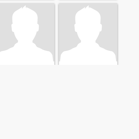
Jay
Vlad
45
•
Linden, New Jersey, USA
44
•
Linden, New Jersey, USA
Suche:
Weiblich 27 - 47
Suche:
Weiblich 23 - 40
6”3 slim
WEITER
LETZTE