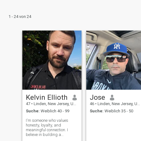
1 - 24 von 24
Kelvin Ellioth
Jose
47
•
Linden, New Jersey, USA
46
•
Linden, New Jersey, USA
Suche:
Weiblich 40 - 99
Suche:
Weiblich 35 - 50
I'm someone who values
honesty, loyalty, and
meaningful connection. I
believe in building a
relationship based on trust,