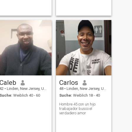
Caleb
Carlos
42
•
Linden, New Jersey, USA
48
•
Linden, New Jersey, USA
Suche:
Weiblich 40 - 60
Suche:
Weiblich 18 - 40
Hombre 45 con un hijo
trabajador busco el
verdadero amor