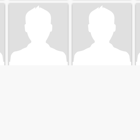
Ettiene
Emanuel
44
•
Linden, New Jersey, USA
45
•
Linden, New Jersey, USA
Suche:
Weiblich 28 - 48
Suche:
Weiblich 30 - 49