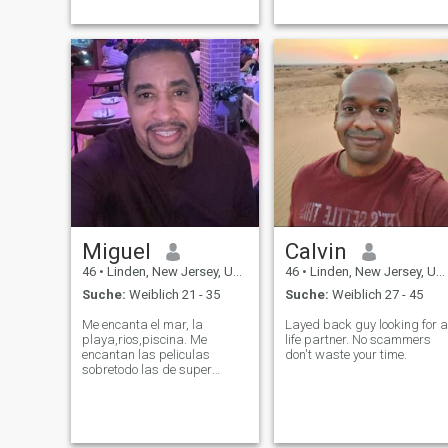
Miguel
Calvin
46
•
Linden, New Jersey, USA
46
•
Linden, New Jersey, USA
Suche:
Weiblich 21 - 35
Suche:
Weiblich 27 - 45
Me encanta el mar, la
Layed back guy looking for a
playa,rios,piscina. Me
life partner. No scammers
encantan las peliculas
don't waste your time.
sobretodo las de super
heroes, romantic y action.