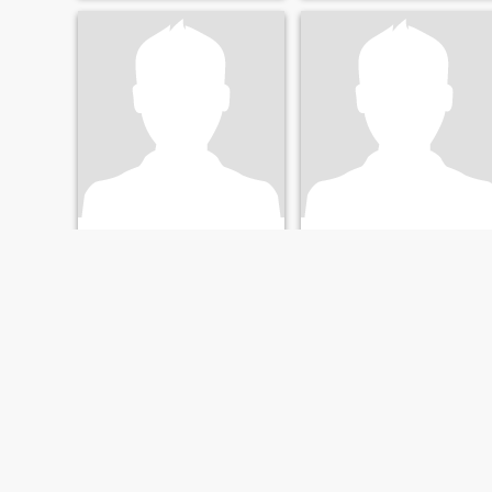
Alex
Longshot
47
•
Linden, New Jersey, USA
43
•
Linden, New Jersey, USA
Suche:
Weiblich 31 - 51
Suche:
Weiblich 29 - 38
ERSTE
ZURÜCK