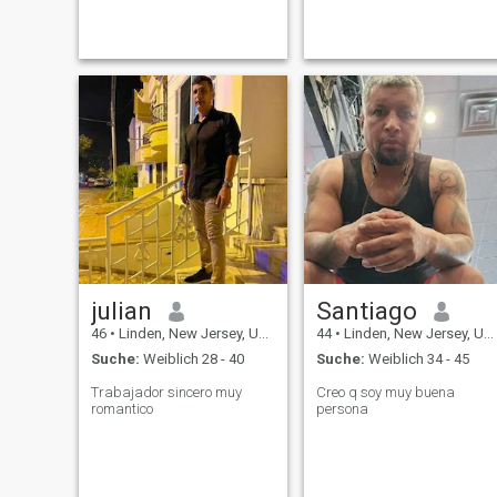
communication, and mutual
respect. I'm hardworking,
family-oriented, and I enjoy
the simple things in life good
conversations, la
julian
Santiago
46
•
Linden, New Jersey, USA
44
•
Linden, New Jersey, USA
Suche:
Weiblich 28 - 40
Suche:
Weiblich 34 - 45
Trabajador sincero muy
Creo q soy muy buena
romantico
persona