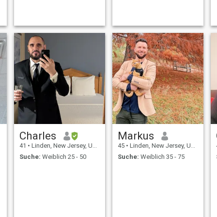
communication, and mutual
respect. I'm hardworking,
family-oriented, and I enjoy
the simple things in life good
conversations, la
Charles
Markus
41
•
Linden, New Jersey, USA
45
•
Linden, New Jersey, USA
Suche:
Weiblich 25 - 50
Suche:
Weiblich 35 - 75