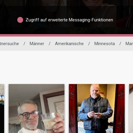
Zugriff auf erweiterte Messaging-Funktionen
rtnersuche
/
Männer
/
Amerikanische
/
Minnesota
/
Man