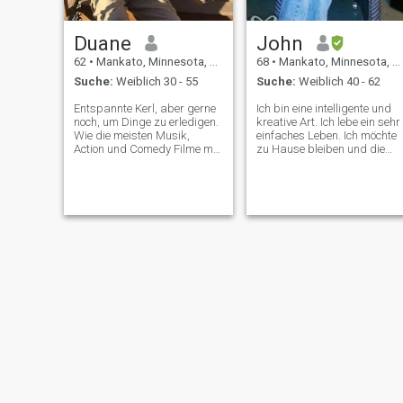
Duane
John
62
•
Mankato, Minnesota, USA
68
•
Mankato, Minnesota, USA
Suche:
Weiblich 30 - 55
Suche:
Weiblich 40 - 62
Entspannte Kerl, aber gerne
Ich bin eine intelligente und
noch, um Dinge zu erledigen.
kreative Art. Ich lebe ein sehr
Wie die meisten Musik,
einfaches Leben. Ich möchte
Action und Comedy Filme mit
zu Hause bleiben und die
Comedy-einlagen. Biken,
Welt vorbeiziehen sehen
Wandern, Tennis und
kann
Skifahren. Ich habe in
meinem Leben gesegnet
worden und ich möchte
fortfahren, um das Reich
Gottes!