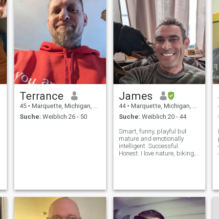
Terrance
James
45
•
Marquette, Michigan, USA
44
•
Marquette, Michigan, USA
Suche:
Weiblich 26 - 50
Suche:
Weiblich 20 - 44
Smart, funny, playful but
mature and emotionally
intelligent. Successful.
Honest. I love nature, biking,
volleyball, traveling, movies.
p