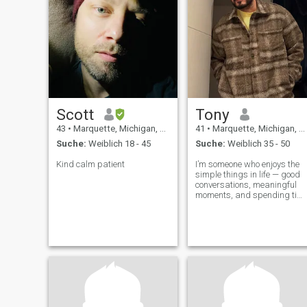
Scott
Tony
43
•
Marquette, Michigan, USA
41
•
Marquette, Michigan, USA
Suche:
Weiblich 18 - 45
Suche:
Weiblich 35 - 50
Kind calm patient
I’m someone who enjoys the
simple things in life — good
conversations, meaningful
moments, and spending tim
with people who matter. I like
staying active, exploring new
places, and occasionally just
relaxing with a movie or
music. I also value kindn