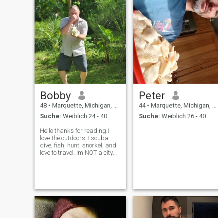
Bobby
Peter
48
•
Marquette, Michigan, USA
44
•
Marquette, Michigan, USA
Suche:
Weiblich 24 - 40
Suche:
Weiblich 26 - 40
Hello thanks for reading.I
love the outdoors. I scuba
dive, fish, hunt, snorkel, and
love to travel. Im NOT a city
person. I live in a traverse
climate, so we get lots of
snow in the winter, and the
most beautiful summers. Im
a true country boy. I l