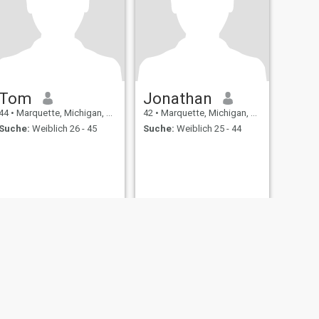
Tom
Jonathan
44
•
Marquette, Michigan, USA
42
•
Marquette, Michigan, USA
Suche:
Weiblich 26 - 45
Suche:
Weiblich 25 - 44
ating Sicherheit
Inhaltsübersicht
Community-Richtlinien