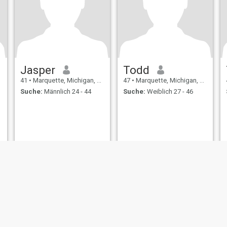
Jasper
Todd
41
•
Marquette, Michigan, USA
47
•
Marquette, Michigan, USA
Suche:
Männlich 24 - 44
Suche:
Weiblich 27 - 46
ungen
Rückerstattungsrichtlinien
Datenschutzerklärung
Cookie Richtlinie
D