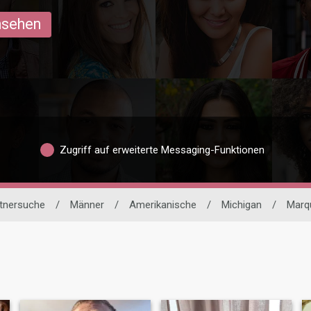
ansehen
Zugriff auf erweiterte Messaging-Funktionen
rtnersuche
/
Männer
/
Amerikanische
/
Michigan
/
Marq