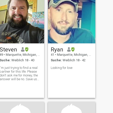
Steven
Ryan
49
•
Marquette, Michigan, USA
41
•
Marquette, Michigan, USA
Suche:
Weiblich 18 - 40
Suche:
Weiblich 18 - 42
I'm just trying to find a real
Looking for love
partner for this life. Please
don't ask me for money; the
answer will be no. Save us
both some time scammers
since I won't 100% believe a
profile till I meet them in
erson. It's been fun
reporting hundreds of fake
pr