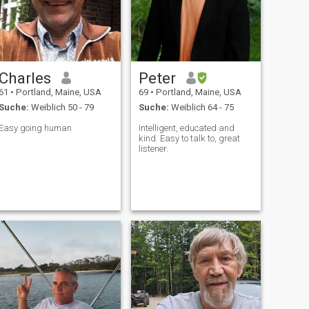
Charles
Peter
61
•
Portland, Maine, USA
69
•
Portland, Maine, USA
Suche:
Weiblich 50 - 79
Suche:
Weiblich 64 - 75
Easy going human
Intelligent, educated and
kind. Easy to talk to, great
listener.