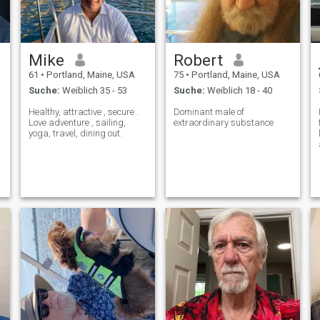
Mike
Robert
61
•
Portland, Maine, USA
75
•
Portland, Maine, USA
Suche:
Weiblich 35 - 53
Suche:
Weiblich 18 - 40
Healthy, attractive , secure .
Dominant male of
Love adventure , sailing,
extraordinary substance
yoga, travel, dining out.