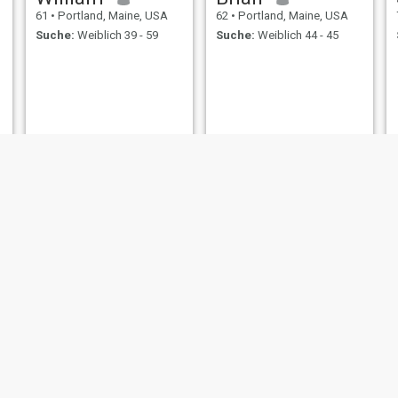
61
•
Portland, Maine, USA
62
•
Portland, Maine, USA
Suche:
Weiblich 39 - 59
Suche:
Weiblich 44 - 45
Don
66
•
Portland, Maine, USA