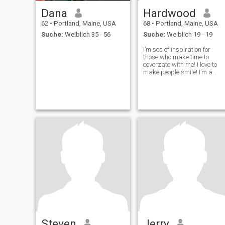
Dana
Hardwood
62
•
Portland, Maine, USA
68
•
Portland, Maine, USA
Suche:
Weiblich 35 - 56
Suche:
Weiblich 19 - 19
I’m sos of inspiration for
those who make time to
coverzate with me! I love to
make people smile! I’m a
natural born artist and
herbalist! A natural born
metaphysician and
theologist! I always add
ambiance to my clothes! I’m
well skilled and cultured
Steven
Jerry