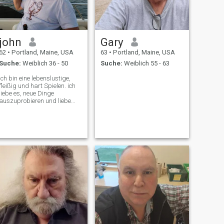
john
Gary
62
•
Portland, Maine, USA
63
•
Portland, Maine, USA
Suche:
Weiblich 36 - 50
Suche:
Weiblich 55 - 63
Ich bin eine lebenslustige,
fleißig und hart Spielen. ich
liebe es, neue Dinge
auszuprobieren und liebe
das Meer , Skifahren , Lesen
und Kino.