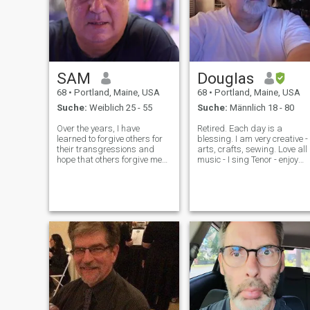
SAM
Douglas
68
•
Portland, Maine, USA
68
•
Portland, Maine, USA
Suche:
Weiblich 25 - 55
Suche:
Männlich 18 - 80
Over the years, I have
Retired. Each day is a
learned to forgive others for
blessing. I am very creative -
their transgressions and
arts, crafts, sewing. Love all
hope that others forgive me
music - I sing Tenor - enjoy
for mine. I want to love and
classical, musicals, jazz et
live in the spirit with others...I
al..... Watch Netflix, Tubi and
have a vision to impart to the
Acorn - streaming horror,
world. My heart speaks to
mysteries and fantasy
me. Re: religion. It's
series. Enjoy Japanese