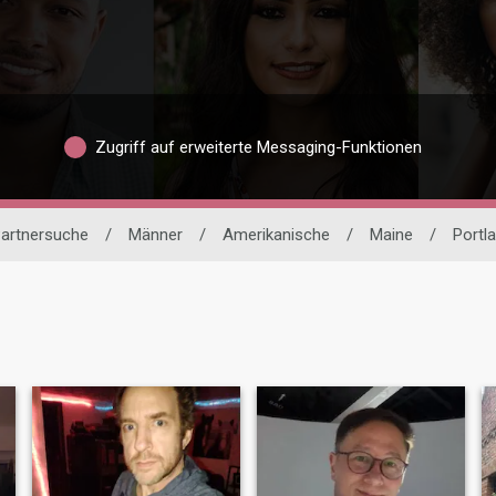
Zugriff auf erweiterte Messaging-Funktionen
Partnersuche
/
Männer
/
Amerikanische
/
Maine
/
Portl