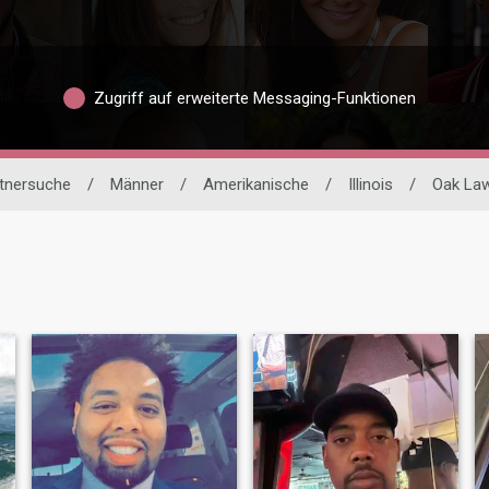
Zugriff auf erweiterte Messaging-Funktionen
rtnersuche
/
Männer
/
Amerikanische
/
Illinois
/
Oak La