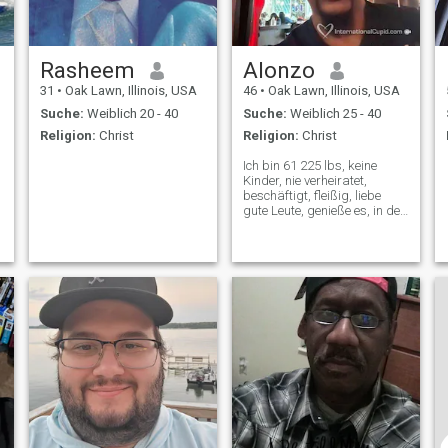
Rasheem
Alonzo
31
•
Oak Lawn, Illinois, USA
46
•
Oak Lawn, Illinois, USA
Suche:
Weiblich 20 - 40
Suche:
Weiblich 25 - 40
Religion:
Christ
Religion:
Christ
Ich bin 61 225 lbs, keine
Kinder, nie verheiratet,
beschäftigt, fleißig, liebe
gute Leute, genieße es, in der
Nähe meiner unmittelbaren
Familie zu sein