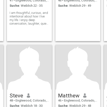
41
•
Englewood, Colorado, USA
46
•
Englewood, Colorado, USA
Suche:
Weiblich 22 - 35
Suche:
Weiblich 29 - 49
I am thoughtful, curious, and
intentional about how I live
my life. I enjoy deep
conversation, laughter, quiet
moments, and shared
experiences that feel genuine.
I value growth, honesty, and
emotional intelligence, and I
try to approach life with bot
Steve
Matthew
48
•
Englewood, Colorado, USA
46
•
Englewood, Colorado, USA
Suche:
Weiblich 18 - 30
Suche:
Weiblich 29 - 48