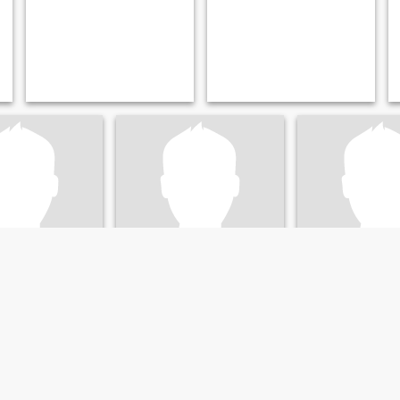
Zach
Mr
od, Colorado, USA
41
•
Englewood, Colorado, USA
47
•
Englewood, Col
blich 28 - 48
Suche:
Weiblich 24 - 44
Suche:
Weiblich 4