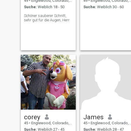
49
•
Englewood, Colorado, USA
49
•
Englewood, Colorado, USA
Suche:
Weiblich 18 - 50
Suche:
Weiblich 30 - 60
Schöner sauberer Schnitt,
sehr gut für die Augen, Herr
corey
James
45
•
Englewood, Colorado, USA
45
•
Englewood, Colorado, USA
Suche:
Weiblich 27 - 45
Suche:
Weiblich 28 - 47