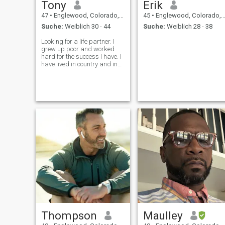
Tony
Erik
47
•
Englewood, Colorado, USA
45
•
Englewood, Colorado, USA
Suche:
Weiblich 30 - 44
Suche:
Weiblich 28 - 38
Looking for a life partner. I
grew up poor and worked
hard for the success I have. I
have lived in country and in
city and am equally
comfortable in both. I don’t
care about luxury goods or
what other people think of
me. I do like to live and travel
Thompson
Maulley