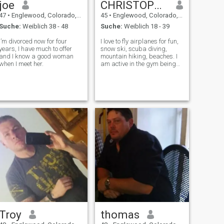
joe
CHRISTOPHER
47
•
Englewood, Colorado, USA
45
•
Englewood, Colorado, USA
Suche:
Weiblich 38 - 48
Suche:
Weiblich 18 - 39
I’m divorced now for four
I love to fly airplanes for fun,
years, I have much to offer
snow ski, scuba diving,
and I know a good woman
mountain hiking, beaches. I
when I meet her.
am active in the gym being
healthy and getting stronger
everyday to protect my love
Troy
thomas