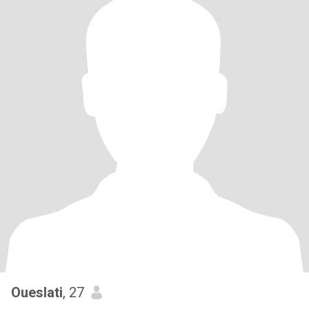
Oueslati
, 27