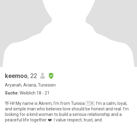
keemoo
, 22
Aryanah, Ariana, Tunesien
Suche:
Weiblich 18 - 21
👋 Hi! My name is Akrem, I’m from Tunisia 🇹🇳. I’m a calm, loyal,
and simple man who believes love should be honest and real. I’m
looking for a kind woman to build a serious relationship and a
peaceful life together ❤️. I value respect, trust, and