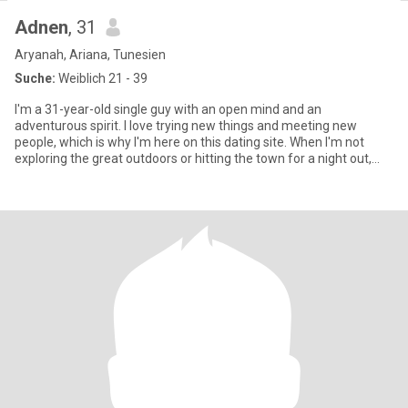
Adnen
, 31
Aryanah, Ariana, Tunesien
Suche:
Weiblich 21 - 39
I'm a 31-year-old single guy with an open mind and an
adventurous spirit. I love trying new things and meeting new
people, which is why I'm here on this dating site. When I'm not
exploring the great outdoors or hitting the town for a night out,
you'l