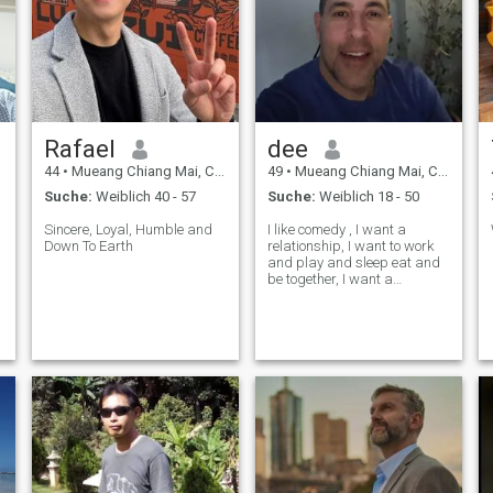
Rafael
dee
44
•
Mueang Chiang Mai, Chiang Mai, Thailand
49
•
Mueang Chiang Mai, Chiang Mai, Thailand
Suche:
Weiblich 40 - 57
Suche:
Weiblich 18 - 50
Sincere, Loyal, Humble and
I like comedy , I want a
Down To Earth
relationship, I want to work
and play and sleep eat and
be together, I want a
companion , a lover , a friend
, a partner .