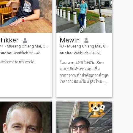
Tikker
Mawin
41
•
Mueang Chiang Mai, Chiang Mai, Thailand
43
•
Mueang Chiang Mai, Chiang Mai, Thailand
Suche:
Weiblich 25 - 46
Suche:
Weiblich 30 - 51
Welcome to my world
โอม อายุ 42 ปี ใช้ชีวิตเรียบ
ง่าย ขยันทำงาน และเชื่อ
ว่าการกระทำสำคัญกว่าคำพูด
เวลาว่างชอบเรียนรู้สิ่งใหม่ ๆ
พัฒนาตัวเอง และทำงานเสริม
เกี่ยวกับการรีวิวสินค้า
ออนไลน์ เพราะเชื่อว่ารายได้
หลายทางช่วยสร้างความ
มั่นคงให้อนาคต กำลังมองหา
คนที่จริงใจ คุยกันด้ว