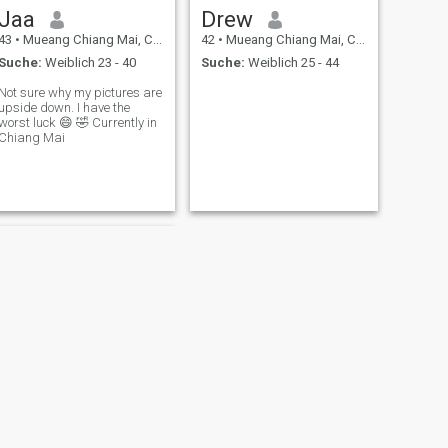
Jaa
Drew
43
•
Mueang Chiang Mai, Chiang Mai, Thailand
42
•
Mueang Chiang Mai, Chiang Mai, Thailand
Suche:
Weiblich 23 - 40
Suche:
Weiblich 25 - 44
Not sure why my pictures are
upside down. I have the
worst luck 😄 🤣 Currently in
Chiang Mai
WEITER
Kamu