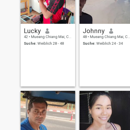
ist es an der Zeit, allein zu
sein. Ich hoffe immer noch,
dass es etwas für mich gibt,
auch wenn es Zeit dauern
könnte, bis wir eine bessere
Zeit bekommen. Es wird
keine Einsamkeit mehr
Lucky
Johnny
geben, nur das Glück für uns
beide. 👬 💕
42
•
Mueang Chiang Mai, Chiang Mai, Thailand
48
•
Mueang Chiang Mai, Chiang Mai, Thailand
Suche:
Weiblich 28 - 48
Suche:
Weiblich 24 - 34