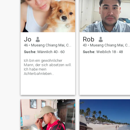
Jo
Rob
46
•
Mueang Chiang Mai, Chiang Mai, Thailand
43
•
Mueang Chiang Mai, Chiang Mai, Thailand
Suche:
Männlich 40 - 60
Suche:
Weiblich 18 - 48
Ich bin ein gewöhnlicher
Mann, der sich absetzen will.
Ich habe mein
Achterbahnleben
durchgemacht. Bereit für eine
ernsthafte, reife Beziehung.
Ich lebte mein ganzes Leben
in Bangkok. Zog nach
Chiang Mai, wo einer der
schönsten Orte Thailands
war. Vor 13 Jahren. Ich war
schon seit Jahren allein. Es
wäre schön, wenn ich
jemanden hätte, der etwas
Besonderes hätte. Ich denke,
es ist an der Zeit. Irgendwie