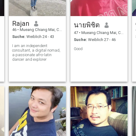
Rajan
นายพิชิต
46
•
Mueang Chiang Mai, Chiang Mai, Thailand
47
•
Mueang Chiang Mai, Chiang Mai, Thailand
Suche:
Weiblich 24 - 43
Suche:
Weiblich 27 - 46
I am an independent
Good
consultant, a digital nomad,
a passionate afro-latin
dancer and explorer