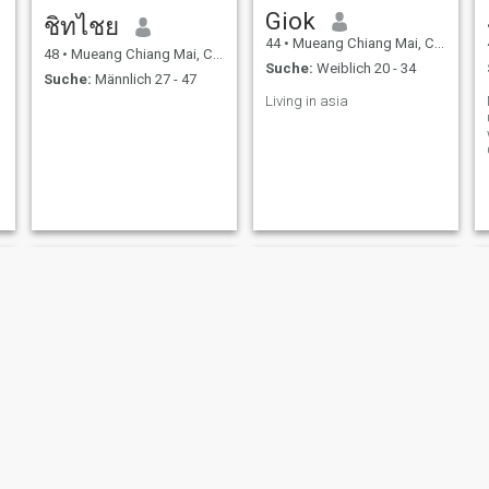
Giok
ชิทไชย
44
•
Mueang Chiang Mai, Chiang Mai, Thailand
48
•
Mueang Chiang Mai, Chiang Mai, Thailand
Suche:
Weiblich 20 - 34
Suche:
Männlich 27 - 47
Living in asia
Noom
maxis