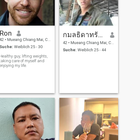
Ron
กมลธิดาทรัพย์
42
•
Mueang Chiang Mai, Chiang Mai, Thailand
42
•
Mueang Chiang Mai, Chiang Mai, Thailand
Suche:
Weiblich 25 - 30
Suche:
Weiblich 25 - 44
Healthy guy, lifting weights,
taking care of myself and
enjoying my life.