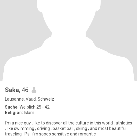
Saka
, 46
Lausanne, Vaud, Schweiz
Suche:
Weiblich 25 - 42
Religion:
Islam
I’m a nice guy , like to discover all the culture in this world , athletics
, like swimming , driving , basket ball , skiing , and most beautiful
traveling . P.s : i’m soooo sensitive and romantic