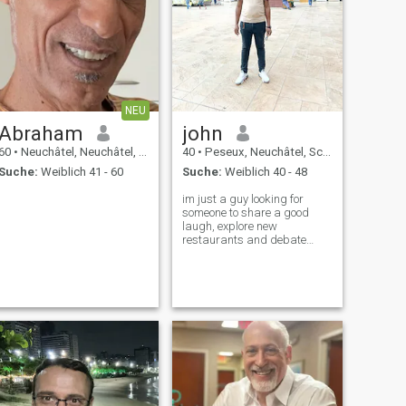
NEU
Abraham
john
60
•
Neuchâtel, Neuchâtel, Schweiz
40
•
Peseux, Neuchâtel, Schweiz
Suche:
Weiblich 41 - 60
Suche:
Weiblich 40 - 48
im just a guy looking for
someone to share a good
laugh, explore new
restaurants and debate
whether pineapple belongs
on pizza.N/b I'm based in
Nairobi Kenya just put my
preferred country