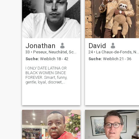
Jonathan
David
33
•
Peseux, Neuchâtel, Schweiz
24
•
La Chaux-de-Fonds, Neuchâtel, Schweiz
Suche:
Weiblich 18 - 42
Suche:
Weiblich 21 - 36
I ONLY DATE LATINA OR
BLACK WOMEN SINCE
FOREVER. Smart, funny,
gentle, loyal, discreet,
communicative, determined,
resilient, tolerant, patient,
creative, curious and
mentally fulfilled/confident
person I am not looking to
dominate anyone or getti