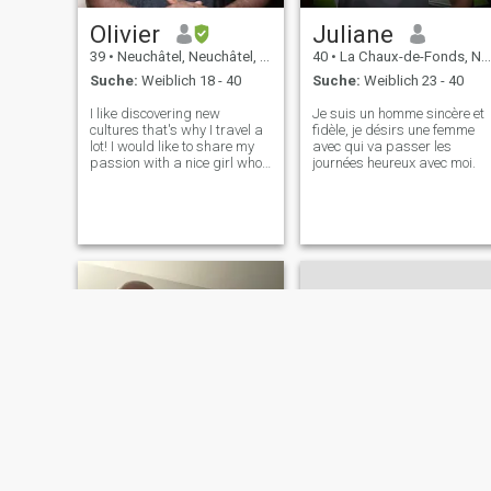
Olivier
Juliane
39
•
Neuchâtel, Neuchâtel, Schweiz
40
•
La Chaux-de-Fonds, Neuchâtel, Schweiz
Suche:
Weiblich 18 - 40
Suche:
Weiblich 23 - 40
I like discovering new
Je suis un homme sincère et
cultures that's why I travel a
fidèle, je désirs une femme
lot! I would like to share my
avec qui va passer les
passion with a nice girl who
journées heureux avec moi.
also want to discover the
world!