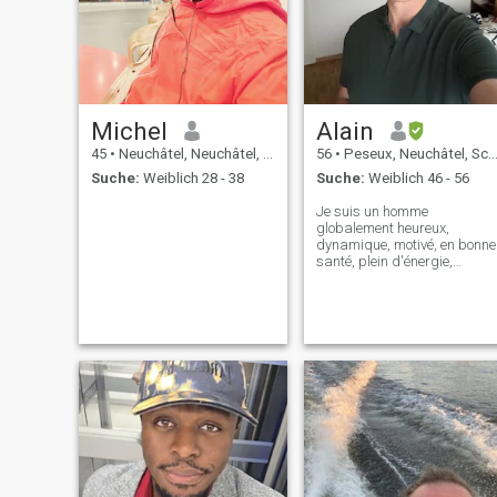
Michel
Alain
45
•
Neuchâtel, Neuchâtel, Schweiz
56
•
Peseux, Neuchâtel, Schweiz
Suche:
Weiblich 28 - 38
Suche:
Weiblich 46 - 56
Je suis un homme
globalement heureux,
dynamique, motivé, en bonne
santé, plein d'énergie,
d'espoir et de rêves, désireux
de commencer un nouveau
chapitre de ma vie sociale et
amoureuse. Ma philosophie
de vie est de faire de mon
mieux avec ce que je s