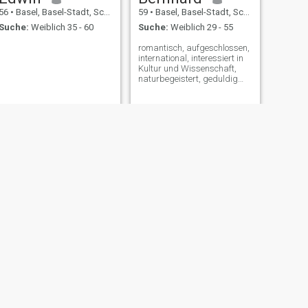
56
•
Basel, Basel-Stadt, Schweiz
59
•
Basel, Basel-Stadt, Schweiz
Suche:
Weiblich 35 - 60
Suche:
Weiblich 29 - 55
romantisch, aufgeschlossen,
international, interessiert in
Kultur und Wissenschaft,
naturbegeistert, geduldig
und friedfertig, "bon vivant"-
Geniesser, musikbegeistert
WEITER
Juan
53
•
Basel, Basel-Stadt, Schweiz