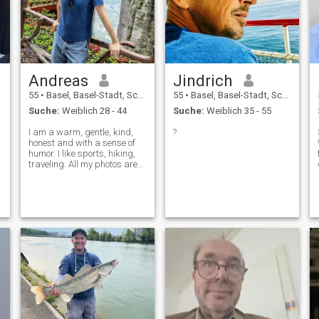
Andreas
Jindrich
55
•
Basel, Basel-Stadt, Schweiz
55
•
Basel, Basel-Stadt, Schweiz
Suche:
Weiblich 28 - 44
Suche:
Weiblich 35 - 55
I am a warm, gentle, kind,
?
honest and with a sense of
humor. I like sports, hiking,
traveling. All my photos are
real.