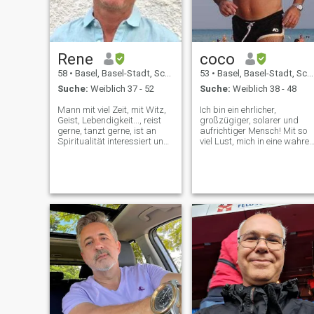
Rene
coco
58
•
Basel, Basel-Stadt, Schweiz
53
•
Basel, Basel-Stadt, Schweiz
Suche:
Weiblich 37 - 52
Suche:
Weiblich 38 - 48
Mann mit viel Zeit, mit Witz,
Ich bin ein ehrlicher,
Geist, Lebendigkeit..., reist
großzügiger, solarer und
gerne, tanzt gerne, ist an
aufrichtiger Mensch! Mit so
Spiritualität interessiert und
viel Lust, mich in eine wahre
freut sich auf eine
Frau zu verlieben!
langfristige Partnerschaft.