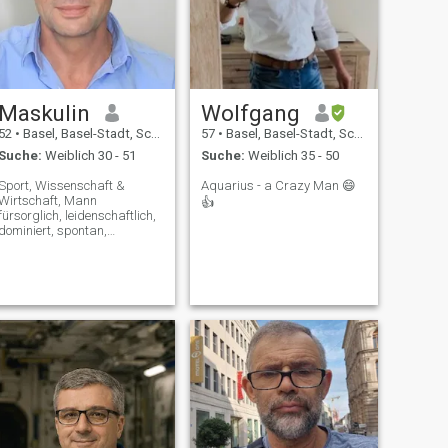
Maskulin
Wolfgang
52
•
Basel, Basel-Stadt, Schweiz
57
•
Basel, Basel-Stadt, Schweiz
Suche:
Weiblich 30 - 51
Suche:
Weiblich 35 - 50
Sport, Wissenschaft &
Aquarius - a Crazy Man 😄
Wirtschaft, Mann
👍
fürsorglich, leidenschaftlich,
dominiert, spontan,
adventerisch, intellektuell