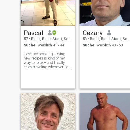
Pascal
Cezary
57
•
Basel, Basel-Stadt, Schweiz
53
•
Basel, Basel-Stadt, Schweiz
Suche:
Weiblich 41 - 44
Suche:
Weiblich 40 - 50
Hey! I love cooking—trying
new recipes is kind of my
way to relax—and I really
enjoy traveling whenever I get
the chance, especially
discovering new places, food,
and cultures. I’m looking to
meet someone easygoing,
curious, and who enjoys good
momen