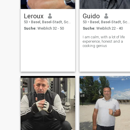
Leroux
Guido
53
•
Basel, Basel-Stadt, Schweiz
53
•
Basel, Basel-Stadt, Schweiz
Suche:
Weiblich 32 - 50
Suche:
Weiblich 22 - 40
I am calm, with a lot of life
experience, honest and a
cooking genius