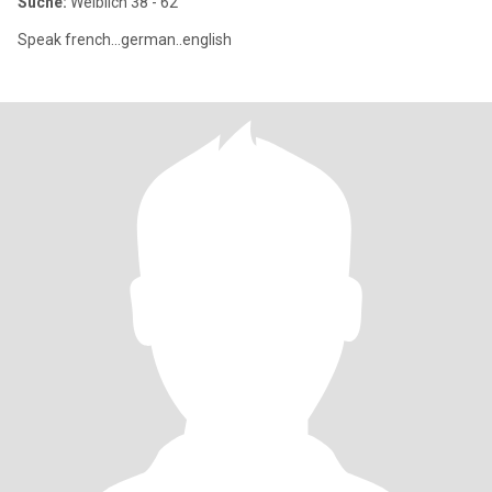
Suche:
Weiblich 38 - 62
Speak french...german..english