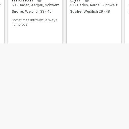
z
58
•
Baden, Aargau, Schweiz
51
•
Baden, Aargau, Schweiz
Suche:
Weiblich 33 - 45
Suche:
Weiblich 29 - 48
Sometimes introvert, always
humorous
Mike
Dani
z
58
•
Baden, Aargau, Schweiz
51
•
Baden, Aargau, Schweiz