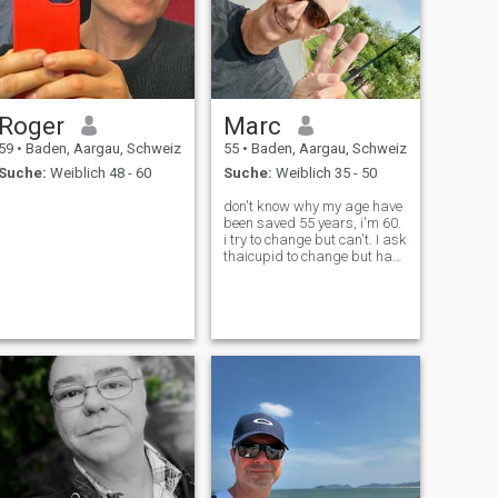
Roger
Marc
59
•
Baden, Aargau, Schweiz
55
•
Baden, Aargau, Schweiz
Suche:
Weiblich 48 - 60
Suche:
Weiblich 35 - 50
don't know why my age have
been saved 55 years, i'm 60.
i try to change but can't. I ask
thaicupid to change but have
to wait