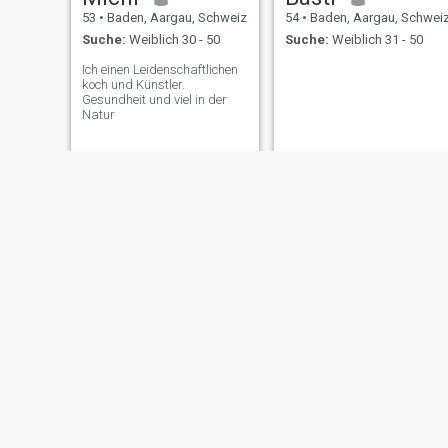
53
•
Baden, Aargau, Schweiz
54
•
Baden, Aargau, Schwei
Suche:
Weiblich 30 - 50
Suche:
Weiblich 31 - 50
Ich einen Leidenschaftlichen
koch und Künstler.
Gesundheit und viel in der
Natur
Riccardo
Daniel
57
•
Baden, Aargau, Schweiz
55
•
Baden, Aargau, Schwei