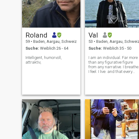
Roland
Val
59
•
Baden, Aargau, Schweiz
53
•
Baden, Aargau, Schwei
Suche:
Weiblich 26 - 64
Suche:
Weiblich 35 - 50
Intelligent, humorvoll,
I am an individual. Far more
attraktiv,
than any figurative figure
from any narrative. I breathe
I feel. I live. and that every
day. I eat. I am working. I am
sleeping. I'm just like you. I
run. I jump, I climb and flee. I
imagine. I scream. I create
and