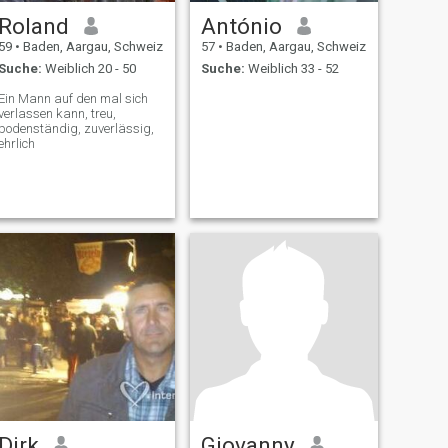
Roland
António
59
•
Baden, Aargau, Schweiz
57
•
Baden, Aargau, Schweiz
Suche:
Weiblich 20 - 50
Suche:
Weiblich 33 - 52
Ein Mann auf den mal sich
verlassen kann, treu,
bodenständig, zuverlässig,
ehrlich
Dirk
Giovanny