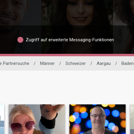
Zugriff auf erweiterte Messaging-Funktionen
le Partnersuche
/
Männer
/
Schweizer
/
Aargau
/
Baden