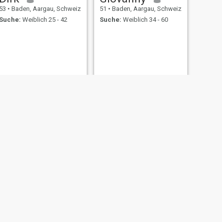
53
•
Baden, Aargau, Schweiz
51
•
Baden, Aargau, Schweiz
Suche:
Weiblich 25 - 42
Suche:
Weiblich 34 - 60
WEITER
Avelino
57
•
Baden, Aargau, Schweiz