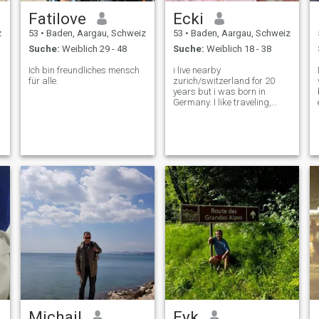
Fatilove
Ecki
z
53
•
Baden, Aargau, Schweiz
53
•
Baden, Aargau, Schweiz
Suche:
Weiblich 29 - 48
Suche:
Weiblich 18 - 38
Ich bin freundliches mensch
i live nearby
für alle.
zurich/switzerland for 20
years but i was born in
Germany. I like traveling,
music, photography, nice
cars, garden, nice home, art
and culture.
Michail
Eyk