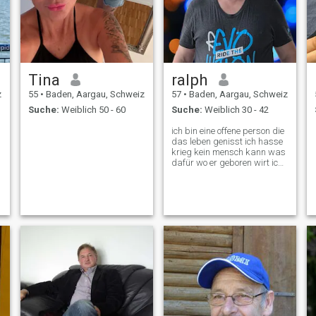
Tina
ralph
z
55
•
Baden, Aargau, Schweiz
57
•
Baden, Aargau, Schweiz
Suche:
Weiblich 50 - 60
Suche:
Weiblich 30 - 42
ich bin eine offene person die
das leben genisst ich hasse
.
krieg kein mensch kann was
dafür wo er geboren wirt ich
liebe es zu beobachten und
ich bin ein cuckold