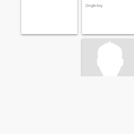
Single boy
Hasith
31
•
Matara, Southern, Sri Lanka
Suche:
Weiblich 23 - 42
Religion:
Christ