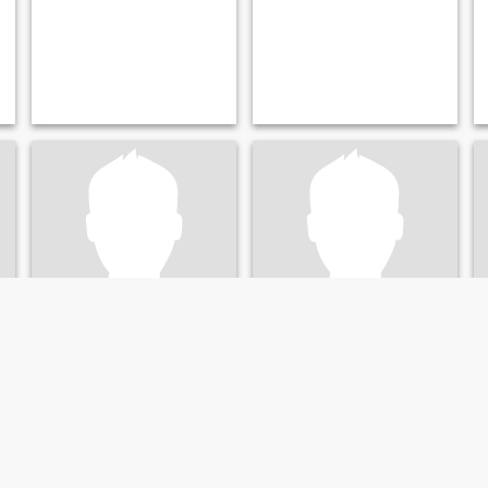
Kasun
Ishan
31
•
Matara, Southern, Sri Lanka
25
•
Matara, Southern, Sri Lanka
Suche:
Weiblich 23 - 42
Suche:
Weiblich 19 - 36
Religion:
Christ
Religion:
Christ