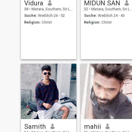
Vidura
MIDUN SAN
38
•
Matara, Southern, Sri Lanka
32
•
Matara, Southern, Sri Lanka
Suche:
Weiblich 26 - 52
Suche:
Weiblich 24 - 43
Religion:
Christ
Religion:
Christ
Samith
mahii