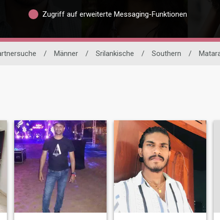
Zugriff auf erweiterte Messaging-Funktionen
artnersuche
/
Männer
/
Srilankische
/
Southern
/
Matar