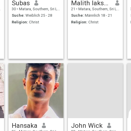
Subas
Malith lakshan
30
•
Matara, Southern, Sri Lanka
21
•
Matara, Southern, Sri Lanka
Suche:
Weiblich 25 - 28
Suche:
Männlich 18 - 21
Religion:
Christ
Religion:
Christ
Hansaka
John Wick