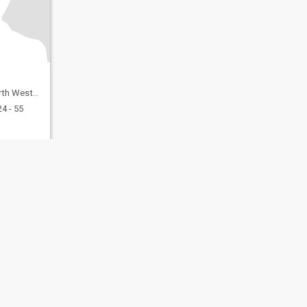
rn, Sri Lanka
4 - 55
ating Sicherheit
Inhaltsübersicht
Community-Richtlinien
107, USA, reg. number 5529030.