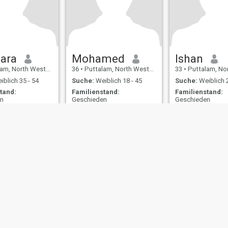
ara
Mohamed
Ishan
North Western, Sri Lanka
36
•
Puttalam, North Western, Sri Lanka
33
•
Puttalam, North Weste
blich 35 - 54
Suche:
Weiblich 18 - 45
Suche:
Weiblich 2
tand:
Familienstand:
Familienstand:
en
Geschieden
Geschieden
ungen
Rückerstattungsrichtlinien
Datenschutzerklärung
Cookie Richtlinie
D
IL MIL, INC. located at 200 Townsend St., Unit 43, San Francisco CA 94