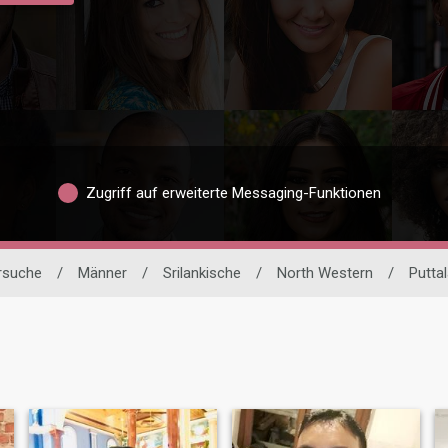
Zugriff auf erweiterte Messaging-Funktionen
ersuche
/
Männer
/
Srilankische
/
North Western
/
Putta