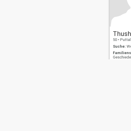
Thush
50
•
Puttalam, 
Suche:
Wei
Familiens
Geschied
Über uns
Kontakt
Erfolgsgeschichten
Nutzungsbeding
This website is operated by D