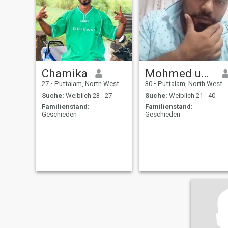
Chamika
Mohmed usama
27
•
Puttalam, North Western, Sri Lanka
30
•
Puttalam, North Western, Sri Lanka
Suche:
Weiblich 23 - 27
Suche:
Weiblich 21 - 40
Familienstand:
Familienstand:
Geschieden
Geschieden