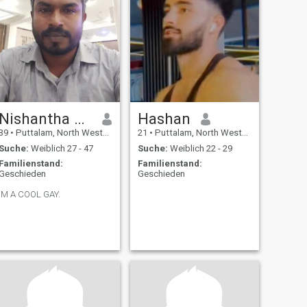
Nishantha Kumara
Hashan
39
•
Puttalam, North Western, Sri Lanka
21
•
Puttalam, North Western, Sri Lanka
Suche:
Weiblich 27 - 47
Suche:
Weiblich 22 - 29
Familienstand:
Familienstand:
Geschieden
Geschieden
IM A COOL GAY.