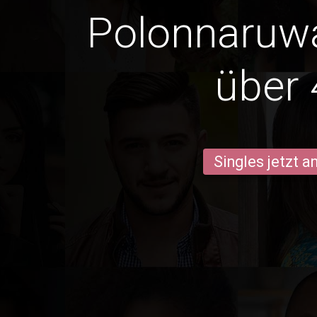
Polonnaruw
über 
Singles jetzt 