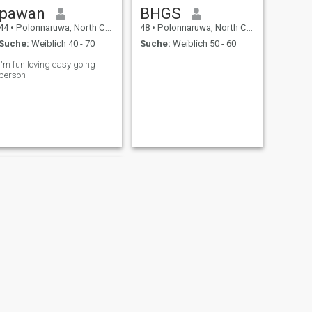
pawan
BHGS
44
•
Polonnaruwa, North Central, Sri Lanka
48
•
Polonnaruwa, North Central, Sri Lanka
Suche:
Weiblich 40 - 70
Suche:
Weiblich 50 - 60
I'm fun loving easy going
person
WEITER
W m s wijekoon