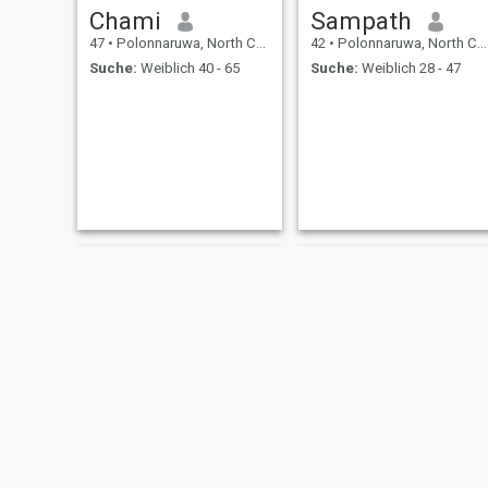
Chami
Sampath
47
•
Polonnaruwa, North Central, Sri Lanka
42
•
Polonnaruwa, North Central, Sri Lanka
Suche:
Weiblich 40 - 65
Suche:
Weiblich 28 - 47
Ranjith
Teni