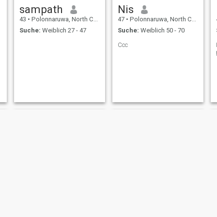
sampath
Nis
43
•
Polonnaruwa, North Central, Sri Lanka
47
•
Polonnaruwa, North Central, Sri Lanka
Suche:
Weiblich 27 - 47
Suche:
Weiblich 50 - 70
Ccc
isuru
Sela