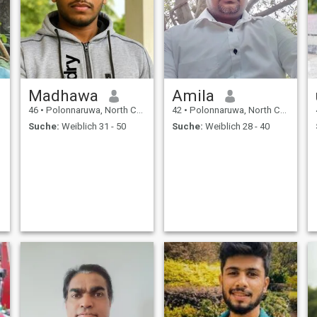
Madhawa
Amila
46
•
Polonnaruwa, North Central, Sri Lanka
42
•
Polonnaruwa, North Central, Sri Lanka
Suche:
Weiblich 31 - 50
Suche:
Weiblich 28 - 40