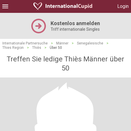
Login
Kostenlos anmelden
Triff internationale Singles
Internationale Partnersuche
>
Männer
>
Senegalesische
>
Thies Region
>
Thiès
>
Über 50
Treffen Sie ledige Thiès Männer über
50