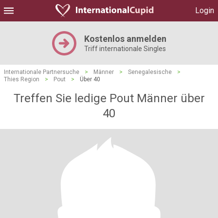
Login
Kostenlos anmelden
Triff internationale Singles
Internationale Partnersuche
>
Männer
>
Senegalesische
>
Thies Region
>
Pout
>
Über 40
Treffen Sie ledige Pout Männer über
40