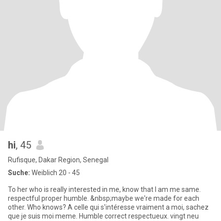
hi
, 45
Rufisque, Dakar Region, Senegal
Suche:
Weiblich 20 - 45
To her who is really interested in me, know that I am me same.
respectful proper humble. &nbsp;maybe we're made for each
other. Who knows? A celle qui s'intéresse vraiment a moi, sachez
que je suis moi meme. Humble correct respectueux. vingt neu