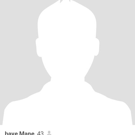
baye Mane
, 43