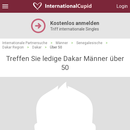
Login
Kostenlos anmelden
Triff internationale Singles
Internationale Partnersuche
>
Männer
>
Senegalesische
>
Dakar Region
>
Dakar
>
Über 50
Treffen Sie ledige Dakar Männer über
50