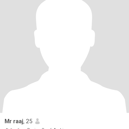
Mr raaj
, 25