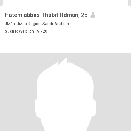
Hatem abbas Thabit Rdman
, 28
Jīzān, Jizan Region, Saudi-Arabien
Suche:
Weiblich 19 - 20