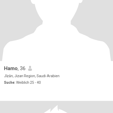
Hamo
, 36
Jīzān, Jizan Region, Saudi-Arabien
Suche:
Weiblich 25 - 40