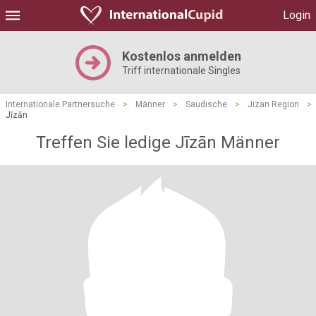
Login
Kostenlos anmelden
Triff internationale Singles
Internationale Partnersuche
>
Männer
>
Saudische
>
Jizan Region
>
Jīzān
Treffen Sie ledige Jīzān Männer