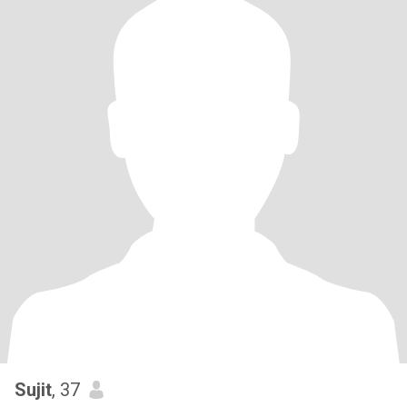
Sujit
, 37