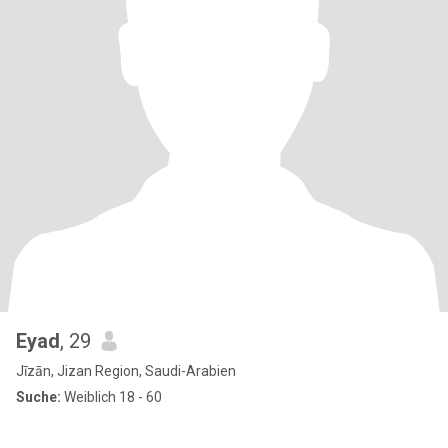
Eyad
, 29
Jīzān, Jizan Region, Saudi-Arabien
Suche:
Weiblich 18 - 60