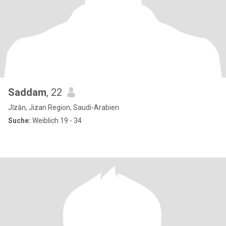
Saddam
, 22
Jīzān, Jizan Region, Saudi-Arabien
Suche:
Weiblich 19 - 34