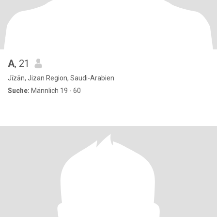
A
, 21
Jīzān, Jizan Region, Saudi-Arabien
Suche:
Männlich 19 - 60