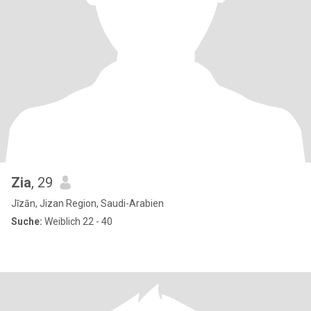
Zia
, 29
Jīzān, Jizan Region, Saudi-Arabien
Suche:
Weiblich 22 - 40