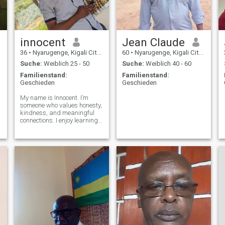
innocent
Jean Claude
36
•
Nyarugenge, Kigali City, Ruanda
60
•
Nyarugenge, Kigali City, Ruanda
Suche:
Weiblich 25 - 50
Suche:
Weiblich 40 - 60
Familienstand:
Familienstand:
Geschieden
Geschieden
My name is Innocent. I’m
someone who values honesty,
kindness, and meaningful
connections. I enjoy learning,
supporting others, and living
a balanced life filled with
positivity. I’m also passionate
about community work in
areas like health, educatio