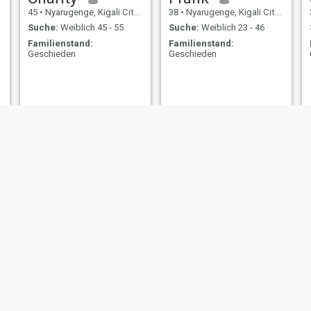
45
•
Nyarugenge, Kigali City, Ruanda
38
•
Nyarugenge, Kigali City, Ruanda
Suche:
Weiblich 45 - 55
Suche:
Weiblich 23 - 46
Familienstand:
Familienstand:
Geschieden
Geschieden
y
Emmy
Bal
e, Kigali City, Ruanda
35
•
Nyarugenge, Kigali City, Ruanda
49
•
Nyarugenge, Kigali 