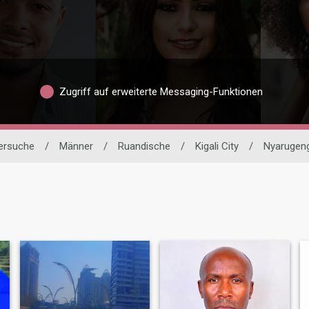
Zugriff auf erweiterte Messaging-Funktionen
nersuche
/
Männer
/
Ruandische
/
Kigali City
/
Nyarugen