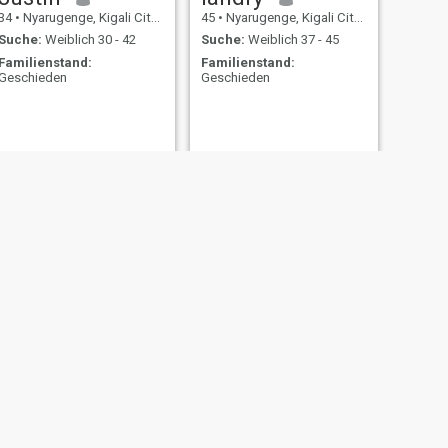
34
•
Nyarugenge, Kigali City, Ruanda
45
•
Nyarugenge, Kigali City, Ruanda
Suche:
Weiblich 30 - 42
Suche:
Weiblich 37 - 45
Familienstand:
Familienstand:
Geschieden
Geschieden
City, Ruanda