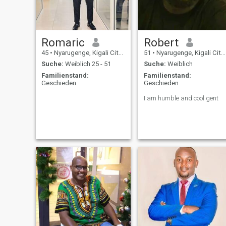
Romaric
Robert
45
•
Nyarugenge, Kigali City, Ruanda
51
•
Nyarugenge, Kigali City, Ruanda
Suche:
Weiblich 25 - 51
Suche:
Weiblich
Familienstand:
Familienstand:
Geschieden
Geschieden
I am humble and cool gent