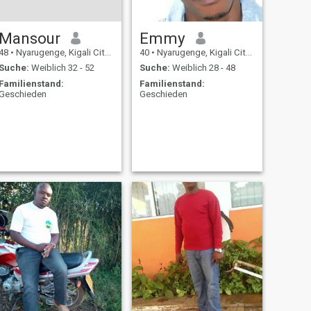
Mansour
Emmy
48
•
Nyarugenge, Kigali City, Ruanda
40
•
Nyarugenge, Kigali City, Ruanda
Suche:
Weiblich 32 - 52
Suche:
Weiblich 28 - 48
Familienstand:
Familienstand:
Geschieden
Geschieden