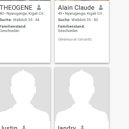
THEOGENE
Alain Claude
40
•
Nyarugenge, Kigali City, Ruanda
49
•
Nyarugenge, Kigali City, Ruanda
Suche:
Weiblich 35 - 44
Suche:
Weiblich 35 - 50
Familienstand:
Familienstand:
Geschieden
Geschieden
Généreux et romantic
Justin
landry