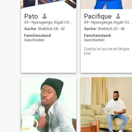
Pato
Pacifique
35
•
Nyarugenge, Kigali City, Ruanda
39
•
Nyarugenge, Kigali City, Ruanda
Suche:
Weiblich 28 - 42
Suche:
Weiblich 23 - 43
Familienstand:
Familienstand:
Geschieden
Geschieden
Quelqu'un qui ne se fatigue
pas