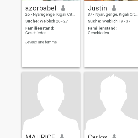
azorbabel
Justin
26
•
Nyarugenge, Kigali City, Ruanda
37
•
Nyarugenge, Kigali City, Ruanda
Suche:
Weiblich 26 - 27
Suche:
Weiblich 19 - 37
Familienstand:
Familienstand:
Geschieden
Geschieden
Jeveux une femme
MAURICE
Carlos