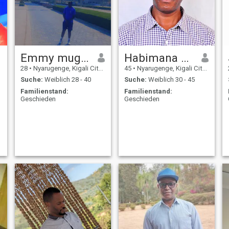
Emmy mugisha
Habimana Jean paul
28
•
Nyarugenge, Kigali City, Ruanda
45
•
Nyarugenge, Kigali City, Ruanda
Suche:
Weiblich 28 - 40
Suche:
Weiblich 30 - 45
Familienstand:
Familienstand:
Geschieden
Geschieden