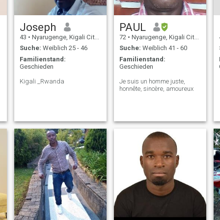
Joseph
PAUL
43
•
Nyarugenge, Kigali City, Ruanda
72
•
Nyarugenge, Kigali City, Ruanda
Suche:
Weiblich 25 - 46
Suche:
Weiblich 41 - 60
Familienstand:
Familienstand:
Geschieden
Geschieden
Kigali _Rwanda
Je suis un homme juste,
honnête, sincère, amoureux