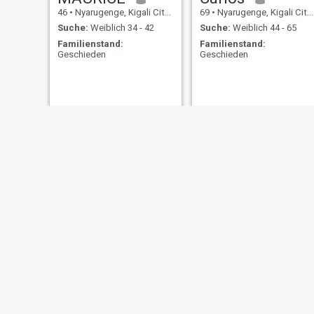
46
•
Nyarugenge, Kigali City, Ruanda
69
•
Nyarugenge, Kigali City, Ruanda
Suche:
Weiblich 34 - 42
Suche:
Weiblich 44 - 65
Familienstand:
Familienstand:
Geschieden
Geschieden
Phan
52
•
Nyarugeng