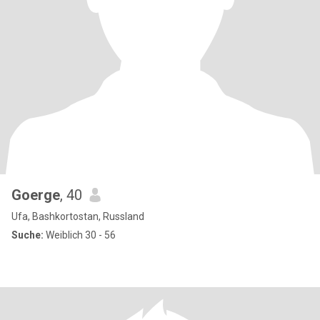
Goerge
, 40
Ufa, Bashkortostan, Russland
Suche:
Weiblich 30 - 56