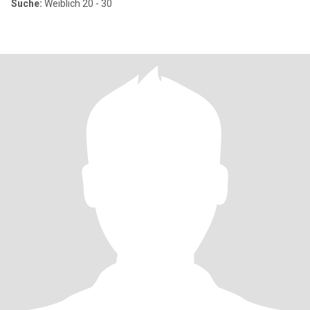
Suche:
Weiblich 20 - 30