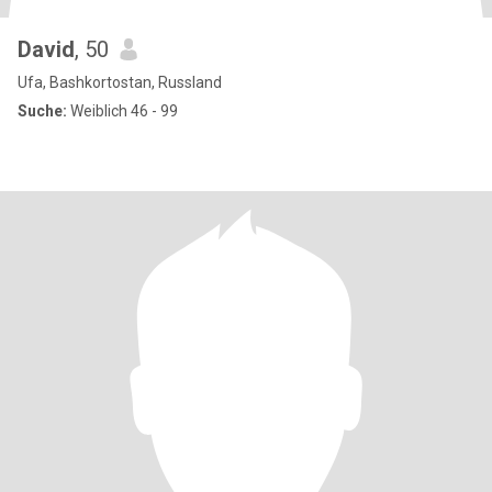
David
, 50
Ufa, Bashkortostan, Russland
Suche:
Weiblich 46 - 99