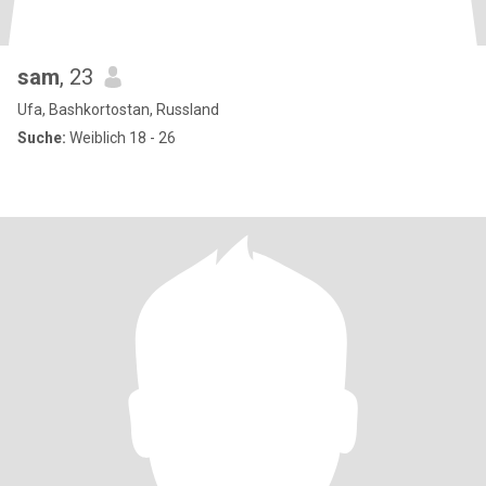
sam
, 23
Ufa, Bashkortostan, Russland
Suche:
Weiblich 18 - 26