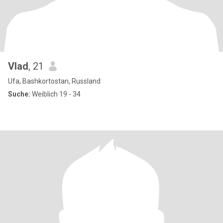
Vlad
, 21
Ufa, Bashkortostan, Russland
Suche:
Weiblich 19 - 34