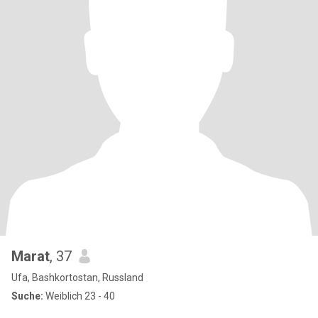
Marat
, 37
Ufa, Bashkortostan, Russland
Suche:
Weiblich 23 - 40