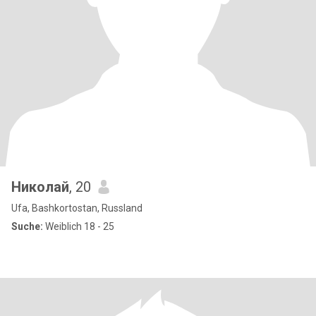
Николай
, 20
Ufa, Bashkortostan, Russland
Suche:
Weiblich 18 - 25