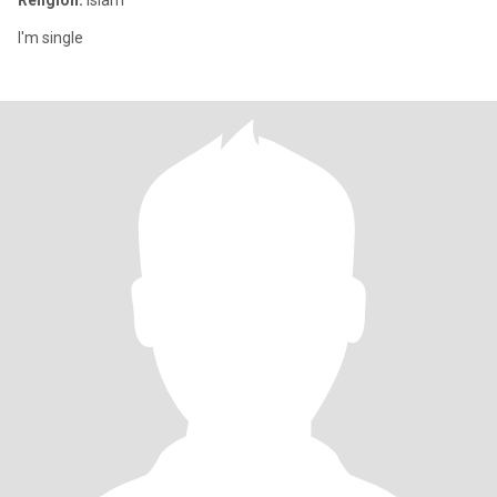
Religion:
Islam
I'm single