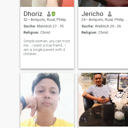
Dhoriz
Jericho
52
•
Antipolo, Rizal, Philippinen
24
•
Antipolo, Rizal, Philippinen
Suche:
Männlich 27 - 70
Suche:
Weiblich 20 - 26
Religion:
Christ
Religion:
Christ
Simple woman, you can trust
me... i want a true friend.. i
am a single parent with 4
children...