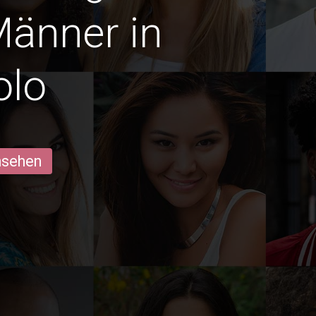
Männer in
olo
ansehen