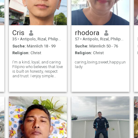
Cris
rhodora
35
•
Antipolo, Rizal, Philippinen
57
•
Antipolo, Rizal, Philippinen
Suche:
Männlich 18 - 99
Suche:
Männlich 50 - 76
Religion:
Christ
Religion:
Christ
I'm a kind, loyal, and caring
caring,loving,sweet,happy,underst
Filipino who believes that love
lady
is built on honesty, respect
and trust. I enjoy simple
moments, meaningful
conversations, and and
making the people I care
about feel loved. I'm here to
find a serious relationship
that ca