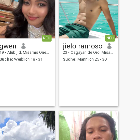
NEU
NEU
gwen
jielo ramoso
19
•
Alubijid, Misamis Oriental, Philippinen
23
•
Cagayan de Oro, Misamis Oriental, Philippinen
Suche:
Weiblich 18 - 31
Suche:
Männlich 25 - 30