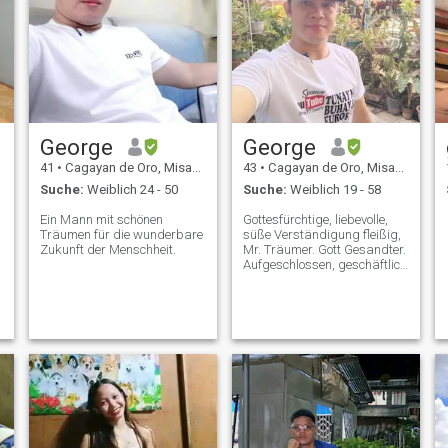
George
George
41
•
Cagayan de Oro, Misamis Oriental, Philippinen
43
•
Cagayan de Oro, Misamis Oriental, Philippinen
Suche:
Weiblich 24 - 50
Suche:
Weiblich 19 - 58
Ein Mann mit schönen
Gottesfürchtige, liebevolle,
Träumen für die wunderbare
süße Verständigung fleißig,
Zukunft der Menschheit.
Mr. Träumer. Gott Gesandter.
Aufgeschlossen, geschäftlich
gesinnt, am meisten glaube
ich daran, zu sagen: "TU
DEIN Bestes UND LASS
GOTT DEN REST TUN."
Übrigens, ich sage Ihnen
offen, dass als ein
gewöhnlicher Filipino wie ich,
es ist wirklich schwer, hier
eine Frau zu finden, die mich
von Herzen als gewöhnliche
Filipino akzeptiert, meistens
Frauen hier, die nach einem