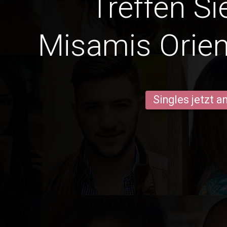
Treffen Si
Misamis Orien
Singles jetzt 