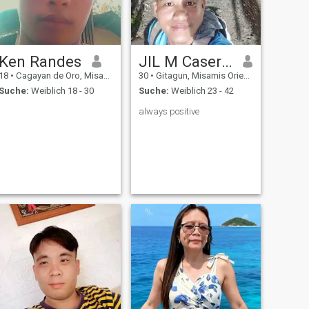
Ken Randes
JIL M Caseres
18
•
Cagayan de Oro, Misamis Oriental, Philippinen
30
•
Gitagun, Misamis Oriental, Philippinen
Suche:
Weiblich 18 - 30
Suche:
Weiblich 23 - 42
always positive