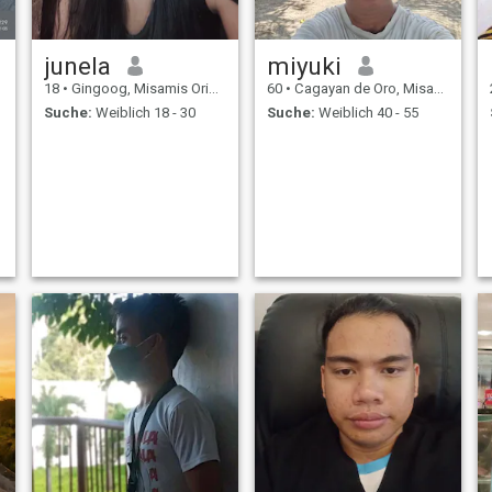
dass mein Englisch nicht
wirklich gut ist.
junela
miyuki
18
•
Gingoog, Misamis Oriental, Philippinen
60
•
Cagayan de Oro, Misamis Oriental, Philippinen
Suche:
Weiblich 18 - 30
Suche:
Weiblich 40 - 55