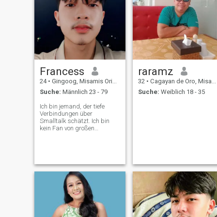
Francess
raramz
24
•
Gingoog, Misamis Oriental, Philippinen
32
•
Cagayan de Oro, Misamis Oriental, Philippinen
Suche:
Männlich 23 - 79
Suche:
Weiblich 18 - 35
Ich bin jemand, der tiefe
Verbindungen über
Smalltalk schätzt. Ich bin
kein Fan von großen
Menschenmengen. Ich
verbringe lieber Zeit mit
meiner besonderen Person,
gehe auf friedliche Dates,
reise zusammen und
genieße einfach die
Gesellschaft des anderen.
Ich liebe süße Momente,
verspielte Witze und kleine
Überraschungen, selbst
einfache, solange sie aus
dem Herzen kommen. Sie