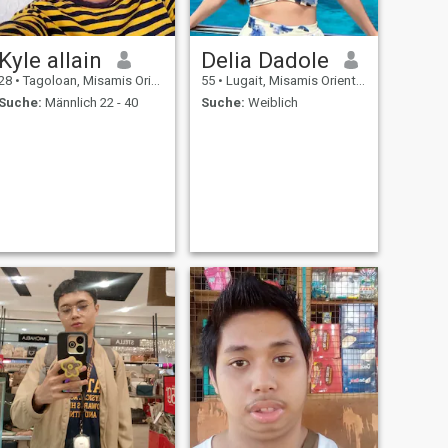
Kyle allain
Delia Dadole
28
•
Tagoloan, Misamis Oriental, Philippinen
55
•
Lugait, Misamis Oriental, Philippinen
Suche:
Männlich 22 - 40
Suche:
Weiblich