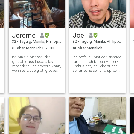
Jerome
Joe
32
•
Taguig, Manila, Philippinen
32
•
Taguig, Manila, Philippinen
Suche:
Männlich 35 - 88
Suche:
Männlich
Ich bin ein Mensch, der
Ich hoffe, du bist der Richtige
glaubt, dass Liebe alles
für mich. Ich bin ein Horror-
verändern und erobern kann,
Enthusiast, ich liebe super
wenn es Liebe gibt, gibt es
scharfes Essen und spreche
Glauben, Vertrauen,
verschiedene philippinische
Disziplin und Respekt, tut
Dialekte. Ich finde das Leben
mir leid, ich kann nicht
voller Überraschungen. Du
antworten Nachrichten an
weißt wirklich nicht, was du
diejenigen, die weiblich
bekommen wirst, alles, was
suchen, freundlicherweise
du tun musst, ist, damit
(irgendeine) in Ihrem Spiel
umzugehen und das Beste
oder in Ihrer Suche in DEN
daraus zu machen. Ich bin
EINSTELLUNGEN ändern.
ein Mann, der sieht, was
man so bekommt. Ich liebe
die Optionen entweder Ja
oder Nein. Ich habe viel
erlebt, besonders jene
Momente, die mich fragen