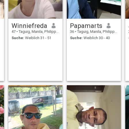
lassen, warum. Am Ende des
Tages ist das Leben immer
noch das, was man schafft.
Winniefreda
Papamarts
47
•
Taguig, Manila, Philippinen
36
•
Taguig, Manila, Philippinen
Suche:
Weiblich 31 - 51
Suche:
Weiblich 30 - 40