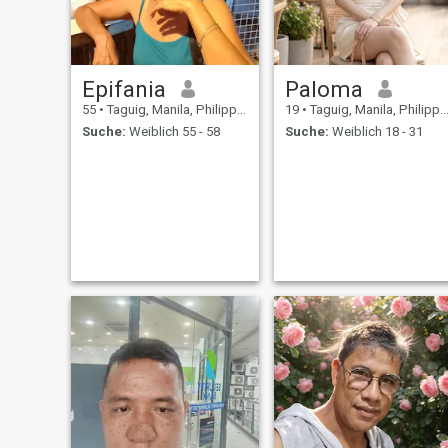
dieser Welt. Sei nett und
dankbar zu anderen. Sehen
Sie sich die positive und die
gute Seite an.
Epifania
Paloma
55
•
Taguig, Manila, Philippinen
19
•
Taguig, Manila, Philippinen
Suche:
Weiblich 55 - 58
Suche:
Weiblich 18 - 31