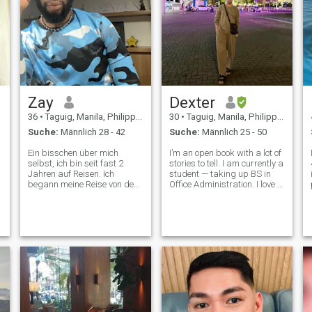
Zay
Dexter
36
•
Taguig, Manila, Philippinen
30
•
Taguig, Manila, Philippinen
Suche:
Männlich 28 - 42
Suche:
Männlich 25 - 50
Ein bisschen über mich
I’m an open book with a lot of
selbst, ich bin seit fast 2
stories to tell. I am currently a
Jahren auf Reisen. Ich
student — taking up BS in
begann meine Reise von den
Office Administration. I love to
USA nach Indien, Vietnam
involve myself on social
i raise the 
und jetzt auf die Philippinen.
causes and initiatives. I am
Ich habe Brasilien,
a proud volunteer I also enjoy
Kolumbien, Korea, Thailand,
participating on
Frankreich, und China. Ich
environmental movemen
freue mich schon darauf,
mehr zu reisen.