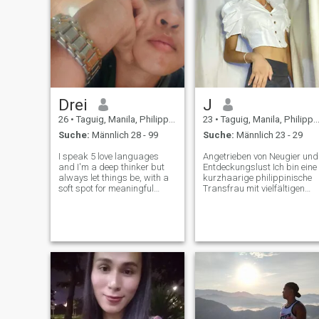
Drei
J
26
•
Taguig, Manila, Philippinen
23
•
Taguig, Manila, Philippinen
Suche:
Männlich 28 - 99
Suche:
Männlich 23 - 29
I speak 5 love languages
Angetrieben von Neugier und
and I'm a deep thinker but
Entdeckungslust Ich bin eine
always let things be, with a
kurzhaarige philippinische
soft spot for meaningful
Transfrau mit vielfältigen
conversations and
Inter Ich wohne derzeit auf
spontaneous
den Philippinen. Ich genieße
laughter.Looking for someone
sinnvolle Gespräche und
genuine,loyal & intentional—
schmecke gern gutes Essen.
someone who values both
Wenn ich keine Kunstwerke
peace and adventure.If you
mache oder mich in einem
love e
Buch verliere, genieße ich
Musik. Außerdem bin ich
nicht nur eine einfache Frau,
ich bin stark und
unabhängig, jemand mit
Klasse und Eleganz. Der