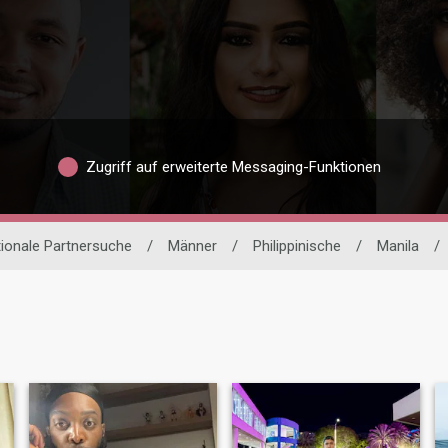
Zugriff auf erweiterte Messaging-Funktionen
tionale Partnersuche
/
Männer
/
Philippinische
/
Manila
/