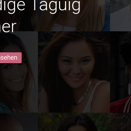
dige Taguig
er
ansehen