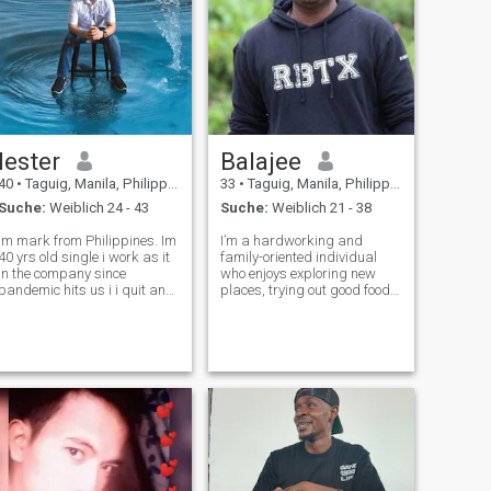
lester
Balajee
40
•
Taguig, Manila, Philippinen
33
•
Taguig, Manila, Philippinen
Suche:
Weiblich 24 - 43
Suche:
Weiblich 21 - 38
Im mark from Philippines. Im
I’m a hardworking and
40 yrs old single i work as it
family-oriented individual
in the company since
who enjoys exploring new
pandemic hits us i i quit and
places, trying out good food,
mini store for now I
and having meaningful
graduated in bs in
conversations. I value
programming I have 1 sister
honesty, loyalty, and
and 1 half brother i love play
kindness. I work as a cloud
video games Gym
architect in a IT Startup and
during my free time,