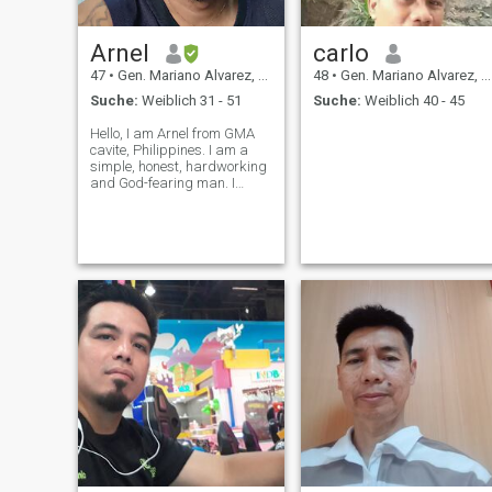
Arnel
carlo
47
•
Gen. Mariano Alvarez, Cavite, Philippinen
48
•
Gen. Mariano Alvarez, Cavite, Philippinen
Suche:
Weiblich 31 - 51
Suche:
Weiblich 40 - 45
Hello, I am Arnel from GMA
cavite, Philippines. I am a
simple, honest, hardworking
and God-fearing man. I
believe in respect, loyalty and
true love for lifetime. I enjoy
simple life, family time and
honest conversation. I am
here to find a sincere wo