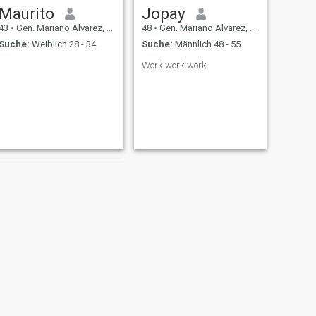
Maurito
Jopay
43
•
Gen. Mariano Alvarez, Cavite, Philippinen
48
•
Gen. Mariano Alvarez, Cavite, Philippinen
Suche:
Weiblich 28 - 34
Suche:
Männlich 48 - 55
Work work work
WEITER
Gerald