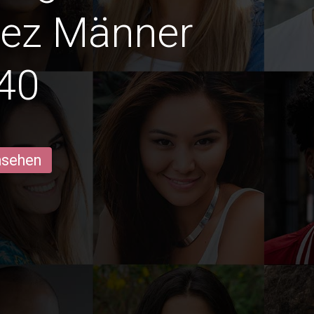
rez Männer
40
ansehen