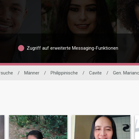
Zugriff auf erweiterte Messaging-Funktionen
ersuche
/
Männer
/
Philippinische
/
Cavite
/
Gen. Mariano