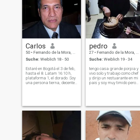
Carlos
pedro
50
•
Fernando de la Mora, Central, Paraguay
27
•
Fernando de la Mora, Central, Paraguay
Suche:
Weiblich 18 - 50
Suche:
Weiblich 19 - 34
Estaré en Bogotá el 3 de feb,
tengo casa grande porpia y
hasta el 8. Latam 16:10 h,
vivo solo y trabajo como chef
plataforma 1, el dorado. Soy
y dirijo un restuarante en mi
una persona tierna, decente,
pais y soy muy timido pero
educada, alegre,
me encanta cocinar en casa
respetuosa. Buena persona,
todo los dias tanto dulce
de buenos principios,
como salado y mas para
católico, muy culto, ayudo a
familia, soy una persona
los pobres y necesitados
tranquila, trandicional,
cuando puedo, c
alegre,soy