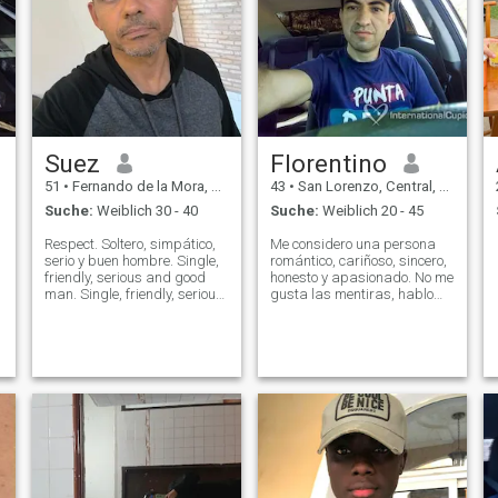
Suez
Florentino
51
•
Fernando de la Mora, Central, Paraguay
43
•
San Lorenzo, Central, Paraguay
Suche:
Weiblich 30 - 40
Suche:
Weiblich 20 - 45
Respect. Soltero, simpático,
Me considero una persona
serio y buen hombre. Single,
romántico, cariñoso, sincero,
friendly, serious and good
honesto y apasionado. No me
man. Single, friendly, serious
gusta las mentiras, hablo
and good man. Single,
siempre con la verdad, trato
friendly, serious and good
siempre de no hacerle daño
man. I'm from Brazil, I would
a nadie, ni tampoco jugar
like to interact, initially to
por los sentimientos ajenos.
learn Eng
Valoro mucho a las mujeres,
pu