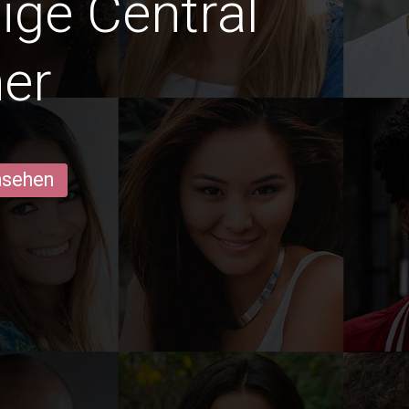
dige Central
er
ansehen