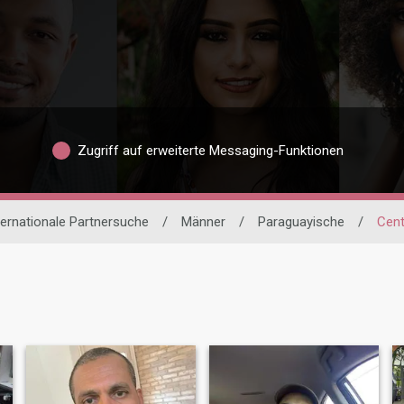
Zugriff auf erweiterte Messaging-Funktionen
ternationale Partnersuche
/
Männer
/
Paraguayische
/
Cent