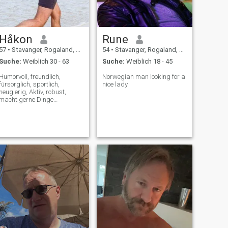
Håkon
Rune
57
•
Stavanger, Rogaland, Norwegen
54
•
Stavanger, Rogaland, Norwegen
Suche:
Weiblich 30 - 63
Suche:
Weiblich 18 - 45
Humorvoll, freundlich,
Norwegian man looking for a
fürsorglich, sportlich,
nice lady
neugierig, Aktiv, robust,
macht gerne Dinge
zusammen, funkelt in den
Augen und mag das Leben
auf der Suche nach einer
rau :-) Bitte schreiben Sie
eine Nachricht auf Englisch
:-)