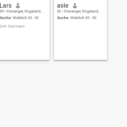
Lars
asle
59
•
Stavanger, Rogaland, Norwegen
52
•
Stavanger, Rogaland, Norwegen
Suche:
Weiblich 35 - 53
Suche:
Weiblich 30 - 50
Snill. God mann
WEITER
Karl