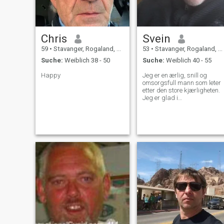
Chris
Svein
59
•
Stavanger, Rogaland, Norwegen
53
•
Stavanger, Rogaland, Norwegen
Suche:
Weiblich 38 - 50
Suche:
Weiblich 40 - 55
Happy
Jeg er en ærlig, snill og
omsorgsfull mann som leter
etter den store kjærligheten.
Jeg er glad i
naturopplevelser, god mat,
hage, sjøen, motorsykkel,
familie og reise