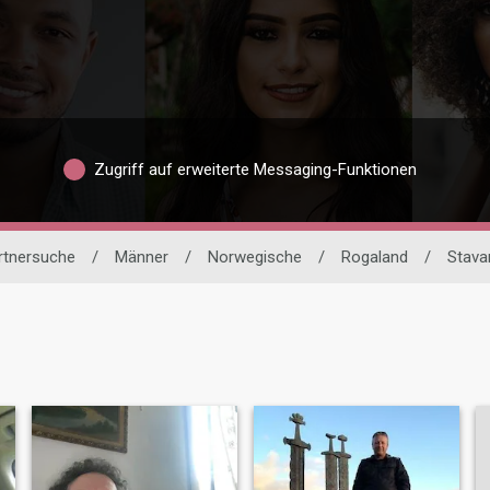
Zugriff auf erweiterte Messaging-Funktionen
artnersuche
/
Männer
/
Norwegische
/
Rogaland
/
Stava