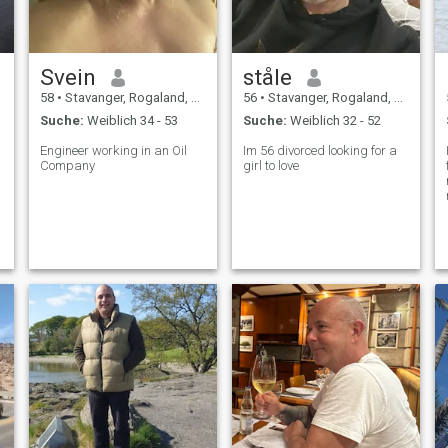
Svein
ståle
58
•
Stavanger, Rogaland, Norwegen
56
•
Stavanger, Rogaland, Norwegen
Suche:
Weiblich 34 - 53
Suche:
Weiblich 32 - 52
Engineer working in an Oil
Im 56 divorced looking for a
Company
girl to love
F