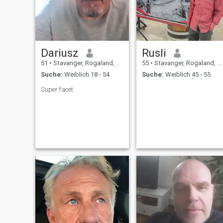
wichtig, und ich finde in
meiner Arbeit viel persönliche
Erfüllung und Bedeutung.
Dariusz
Rusli
51
•
Stavanger, Rogaland, Norwegen
55
•
Stavanger, Rogaland, Norwegen
Suche:
Weiblich 18 - 54
Suche:
Weiblich 45 - 55
Super facet