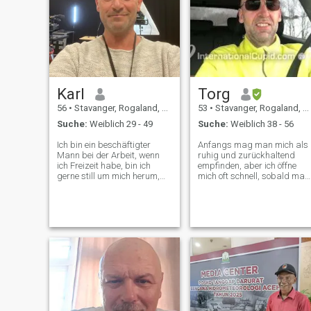
Karl
Torg
56
•
Stavanger, Rogaland, Norwegen
53
•
Stavanger, Rogaland, Norwegen
Suche:
Weiblich 29 - 49
Suche:
Weiblich 38 - 56
Ich bin ein beschäftigter
Anfangs mag man mich als
Mann bei der Arbeit, wenn
ruhig und zurückhaltend
ich Freizeit habe, bin ich
empfinden, aber ich öffne
gerne still um mich herum,
mich oft schnell, sobald man
arbeite gerne im Garten und
Gemeinsamkeiten gefunden
im Gewächshaus, bin auf
hat, und kann ziemlich lustig
See und Fischen und in den
und schrullig sein, wenn ma
Bergen für und Jagd. Ich
mich kennt! Meine
Reise gerne und entspanne
Beziehungen zu meinen
mich und lese ein Buch am
Freunden und meiner Familie
Strand. Ich suche eine Frau,
sind für mich am wichtigste
die meine Interessen teilen
und ich versuche, ein
kann, die liebevoll ist und
fürsorglicher, loyaler und
liebt und geliebt wird.
mitfühlender Freund und
Familienmitglied zu sein.
Auch meine Karriere ist mir