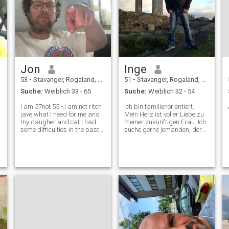
Jon
Inge
53
•
Stavanger, Rogaland, Norwegen
51
•
Stavanger, Rogaland, Norwegen
Suche:
Weiblich 33 - 65
Suche:
Weiblich 32 - 54
I am 57not 55 -.i am not ritch
Ich bin familienorientiert.
jave what I need for me and
Mein Herz ist voller Liebe zu
my daugher and cat I had
meiner zukünftigen Frau. Ich
some difficulties in the past
suche gerne jemanden, der
that affected my ability to
echte Liebe schenken und
work, so I’m now on disability
erhalten möchte. Ich mache
n
support. It’s given me the
gern Aktivitäten im Innen-
chance to focus on my well-
und Außenbereich. Ich mag
being and personal gr
Musik, Festivals,
Veranstaltungen und
n
Aktivitäten. Ich genieße das
Leben. Ich mache gern
Aktivitäten im Innen- und
Außenbereich. Ich mag
Musik, Festivals, Aktivitäten
und Aktivitäten mit Respekt.