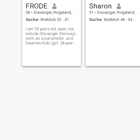
FRODE
Sharon
56
•
Stavanger, Rogaland, Norwegen
51
•
Stavanger, Rogaland, Norwegen
Suche:
Weiblich 32 - 41
Suche:
Weiblich 46 - 54
I am 55 years old, open, live
outside Stavanger (Norway),
work as a paramedic. and
have two kids (girl, 28 years)
and boy 27 years). Have
been divorced since 2016, so
singel and looking for
seriouse love again...
Milo
Steven