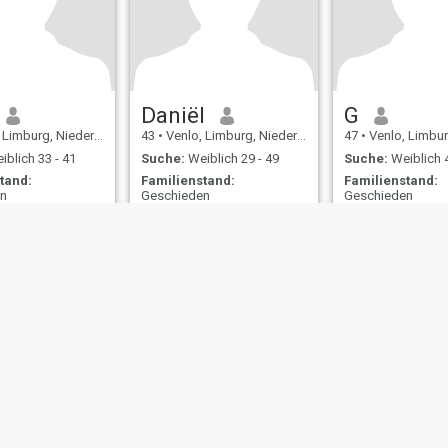
Daniël
G
imburg, Niederlande
43
•
Venlo, Limburg, Niederlande
47
•
Venlo, Limburg, 
blich 33 - 41
Suche:
Weiblich 29 - 49
Suche:
Weiblich 4
tand:
Familienstand:
Familienstand:
en
Geschieden
Geschieden
Ik ben een leuke man en op
zoek naar nieuwe liefde
ungen
Rückerstattungsrichtlinien
Datenschutzerklärung
Cookie Richtlinie
D
IL MIL, INC. located at 200 Townsend St., Unit 43, San Francisco CA 94