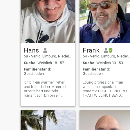
Hans
Frank
58
•
Venlo, Limburg, Niederlande
54
•
Venlo, Limburg, Niederlande
Suche:
Weiblich 18 - 57
Suche:
Weiblich 30 - 50
Familienstand:
Familienstand:
Geschieden
Geschieden
Ich bin ein warmer, netter
Loving professional man
und freundlicher Mann. Ich
with humor spontane
arbeite hart und sehr
romantic I LIKE TO INFORM
romantisch. Ich bin ein
THAT I WILL NOT SEND
aufgeschlossener Mann und
MONEY TO ANYONE SO
mache gerne Dinge wie
PLEASE STOP ASKING ME !!!
Sport, Schwimmen,
NOT FOR A SICK SON OR
Spazierengehen am Strand
DOCUMENTS ETC.....When I
und so. Sprich mit mir und
meet the right person she wil
bitte... Als U geen zij en niet te
have all she wants as love
Openen, geen Talk hat mich
strikes