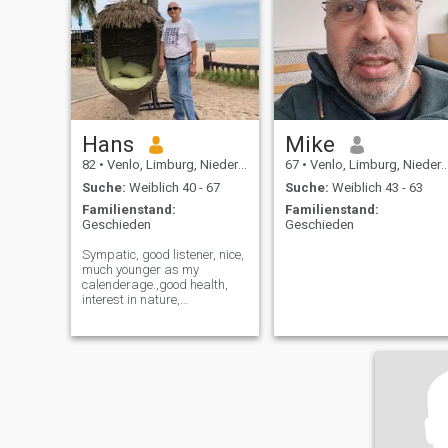
getroffen. Ich mag Frauen,
die genauso sind wie ich...
Ich bin ehrlich und ich habe
keine Leiste. Alleen in het
Nederlands!!
Hans
Mike
82
•
Venlo, Limburg, Niederlande
67
•
Venlo, Limburg, Niederlande
Suche:
Weiblich 40 - 67
Suche:
Weiblich 43 - 63
Familienstand:
Familienstand:
Geschieden
Geschieden
Sympatic, good listener, nice,
much younger as my
calenderage.,good health,
interest in nature,
art,sport,music, literature,
gastronomy,,theatre and
cinemas. Enjoy the life with a
partner