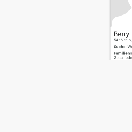
Berry
54
•
Venlo, L
Suche:
Wei
Familiens
Geschied
Über uns
Kontakt
Erfolgsgeschichten
Nutzungsbeding
This website is operated by D