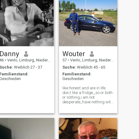
Danny
Wouter
46
•
Venlo, Limburg, Niederlande
57
•
Venlo, Limburg, Niederlande
Suche:
Weiblich 27 - 37
Suche:
Weiblich 45 - 65
Familienstand:
Familienstand:
Geschieden
Geschieden
like honest and are in life
don,t like a fridge,,,so or both
or nothing,i am not
desperate,,have nothing with
blablabla and nothing are
there