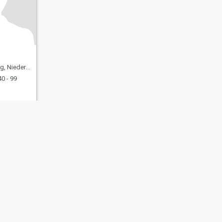
Niederlande
0 - 99
ating Sicherheit
Inhaltsübersicht
Community-Richtlinien
107, USA, reg. number 5529030.