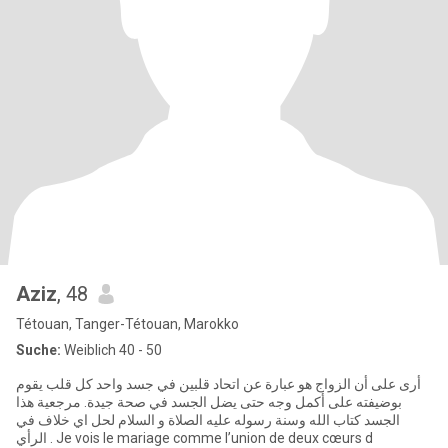
Aziz
, 48
Tétouan, Tanger-Tétouan, Marokko
Suche:
Weiblich 40 - 50
أرى على أن الزواج هو عبارة عن اتحاد قلبين في جسد واحد كل قلب يقوم
بوضيفته على أكمل وجه حتى يضل الجسد في صحة جيدة. مرجعية هذا
الجسد كتاب الله وسنة رسوله عليه الصلاة و السلام لحل اي خلاف في
الرأي . Je vois le mariage comme l’union de deux cœurs d