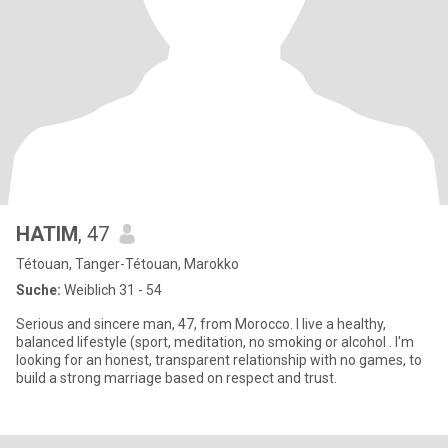
HATIM
, 47
Tétouan, Tanger-Tétouan, Marokko
Suche:
Weiblich 31 - 54
Serious and sincere man, 47, from Morocco. I live a healthy,
balanced lifestyle (sport, meditation, no smoking or alcohol . I'm
looking for an honest, transparent relationship with no games, to
build a strong marriage based on respect and trust.