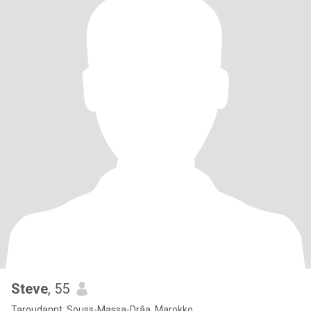
Steve
, 55
Taroudannt, Souss-Massa-Drâa, Marokko